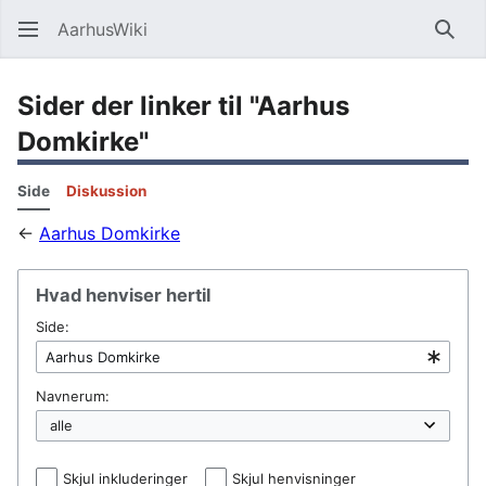
AarhusWiki
Søg
Sider der linker til "Aarhus
Domkirke"
Side
Diskussion
←
Aarhus Domkirke
Hvad henviser hertil
Side:
Navnerum:
Skjul inkluderinger
Skjul henvisninger