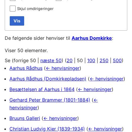
Skjul omdirigeringer
Vis
De følgende sider henviser til
Aarhus Domkirke
:
Viser 50 elementer.
Se (
forrige 50
|
næste 50
) (
20
|
50
|
100
|
250
|
500
)
Aarhus Rådhus
(
← henvisninger
)
Aarhus Rådhus (Domkirkepladsen)
(
← henvisninger
)
Besættelsen af Aarhus i 1864
(
← henvisninger
)
Gerhard Peter Brammer (1801-1884)
(
←
henvisninger
)
Bruuns Galleri
(
← henvisninger
)
Christian Ludvig Kier (1839-1934)
(
← henvisninger
)