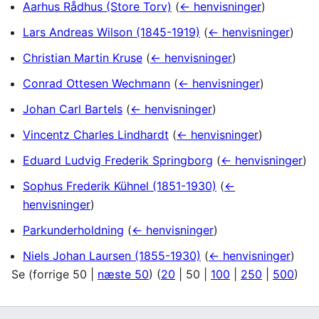
Aarhus Rådhus (Store Torv)
(
← henvisninger
)
Lars Andreas Wilson (1845-1919)
(
← henvisninger
)
Christian Martin Kruse
(
← henvisninger
)
Conrad Ottesen Wechmann
(
← henvisninger
)
Johan Carl Bartels
(
← henvisninger
)
Vincentz Charles Lindhardt
(
← henvisninger
)
Eduard Ludvig Frederik Springborg
(
← henvisninger
)
Sophus Frederik Kühnel (1851-1930)
(
←
henvisninger
)
Parkunderholdning
(
← henvisninger
)
Niels Johan Laursen (1855-1930)
(
← henvisninger
)
Se (
forrige 50
|
næste 50
) (
20
|
50
|
100
|
250
|
500
)