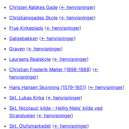
Christen Købkes Gade
(
← henvisninger
)
Christiansgades Skole
(
← henvisninger
)
Frue Kirkeplads
(
← henvisninger
)
Galgebakken
(
← henvisninger
)
Graven
(
← henvisninger
)
Laursens Realskole
(
← henvisninger
)
Christian Frederik Møller (1898-1988)
(
←
henvisninger
)
Hans Hansen Skonning (1579-1651)
(
← henvisninger
)
Skt. Lukas Kirke
(
← henvisninger
)
Skt. Nicolaus' kilde - Hellig Niels' kilde ved
Strandvejen
(
← henvisninger
)
Skt. Olufsmarkedet
(
← henvisninger
)