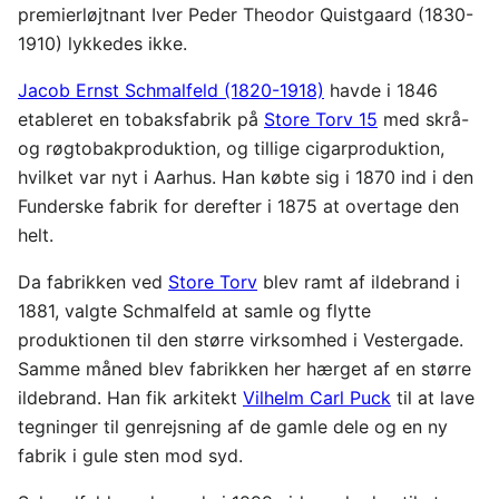
premierløjtnant Iver Peder Theodor Quistgaard (1830-
1910) lykkedes ikke.
Jacob Ernst Schmalfeld (1820-1918)
havde i 1846
etableret en tobaksfabrik på
Store Torv 15
med skrå-
og røgtobakproduktion, og tillige cigarproduktion,
hvilket var nyt i Aarhus. Han købte sig i 1870 ind i den
Funderske fabrik for derefter i 1875 at overtage den
helt.
Da fabrikken ved
Store Torv
blev ramt af ildebrand i
1881, valgte Schmalfeld at samle og flytte
produktionen til den større virksomhed i Vestergade.
Samme måned blev fabrikken her hærget af en større
ildebrand. Han fik arkitekt
Vilhelm Carl Puck
til at lave
tegninger til genrejsning af de gamle dele og en ny
fabrik i gule sten mod syd.