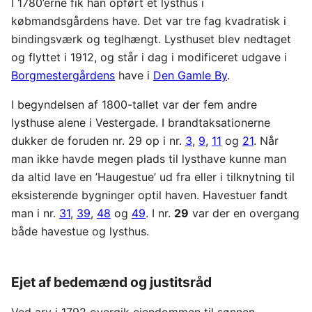
I 1780’erne fik han opført et lysthus i
købmandsgårdens have. Det var tre fag kvadratisk i
bindingsværk og teglhængt. Lysthuset blev nedtaget
og flyttet i 1912, og står i dag i modificeret udgave i
Borgmestergårdens
have i
Den Gamle By
.
I begyndelsen af 1800-tallet var der fem andre
lysthuse alene i Vestergade. I brandtaksationerne
dukker de foruden nr. 29 op i nr.
3
,
9
,
11
og
21
. Når
man ikke havde megen plads til lysthave kunne man
da altid lave en ’Haugestue’ ud fra eller i tilknytning til
eksisterende bygninger optil haven. Havestuer fandt
man i nr.
31
,
39
,
48
og
49
. I nr.
29
var der en overgang
både havestue og lysthus.
Ejet af bedemænd og justitsråd