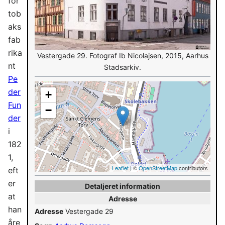
for
tob
aks
fab
rika
Vestergade 29. Fotograf Ib Nicolajsen, 2015, Aarhus
nt
Stadsarkiv.
Pe
der
+
Fun
−
der
i
182
1,
Leaflet
| ©
OpenStreetMap
contributors
eft
er
Detaljeret information
at
Adresse
han
Adresse
Vestergade 29
åre