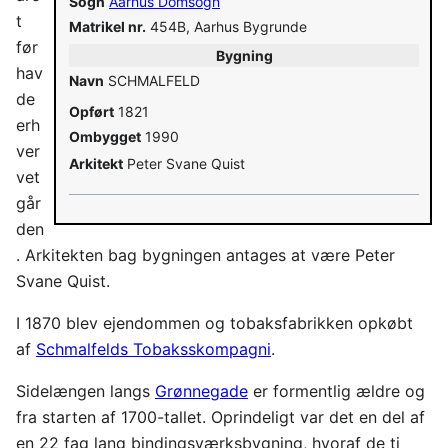
Sogn
Aarhus Domsogn
t
Matrikel nr.
454B, Aarhus Bygrunde
før
Bygning
hav
Navn
SCHMALFELD
de
Opført
1821
erh
Ombygget
1990
ver
Arkitekt
Peter Svane Quist
vet
går
den
. Arkitekten bag bygningen antages at være Peter
Svane Quist.
I 1870 blev ejendommen og tobaksfabrikken opkøbt
af
Schmalfelds Tobaksskompagni
.
Sidelængen langs
Grønnegade
er formentlig ældre og
fra starten af 1700-tallet. Oprindeligt var det en del af
en 22 fag lang bindingsværksbygning, hvoraf de ti