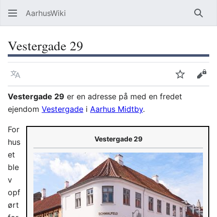
AarhusWiki
Søg
Vestergade 29
Sprog
Overvåg
Vis 
Vestergade 29
er en adresse på med en fredet
ejendom
Vestergade
i
Aarhus Midtby
.
For
Vestergade 29
hus
et
ble
v
opf
ørt