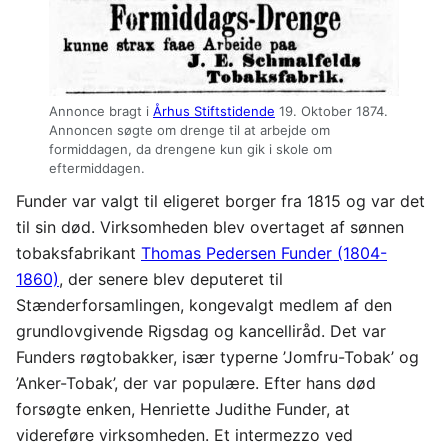
Annonce bragt i
Århus Stiftstidende
19. Oktober 1874.
Annoncen søgte om drenge til at arbejde om
formiddagen, da drengene kun gik i skole om
eftermiddagen.
Funder var valgt til eligeret borger fra 1815 og var det
til sin død. Virksomheden blev overtaget af sønnen
tobaksfabrikant
Thomas Pedersen Funder (1804-
1860)
, der senere blev deputeret til
Stænderforsamlingen, kongevalgt medlem af den
grundlovgivende Rigsdag og kancelliråd. Det var
Funders røgtobakker, især typerne ’Jomfru-Tobak’ og
’Anker-Tobak’, der var populære. Efter hans død
forsøgte enken, Henriette Judithe Funder, at
videreføre virksomheden. Et intermezzo ved