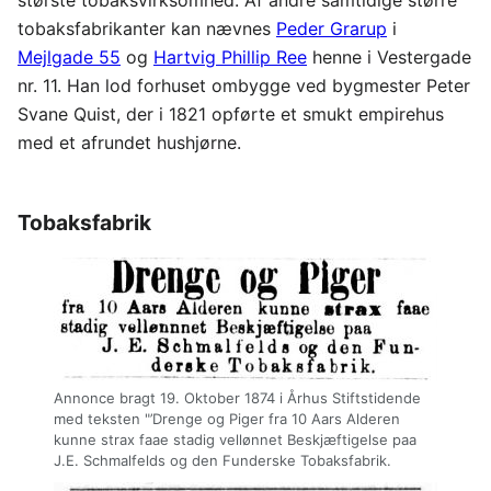
største tobaksvirksomhed. Af andre samtidige større
tobaksfabrikanter kan nævnes
Peder Grarup
i
Mejlgade 55
og
Hartvig Phillip Ree
henne i Vestergade
nr. 11. Han lod forhuset ombygge ved bygmester Peter
Svane Quist, der i 1821 opførte et smukt empirehus
med et afrundet hushjørne.
Tobaksfabrik
Annonce bragt 19. Oktober 1874 i Århus Stiftstidende
med teksten "’Drenge og Piger fra 10 Aars Alderen
kunne strax faae stadig vellønnet Beskjæftigelse paa
J.E. Schmalfelds og den Funderske Tobaksfabrik.