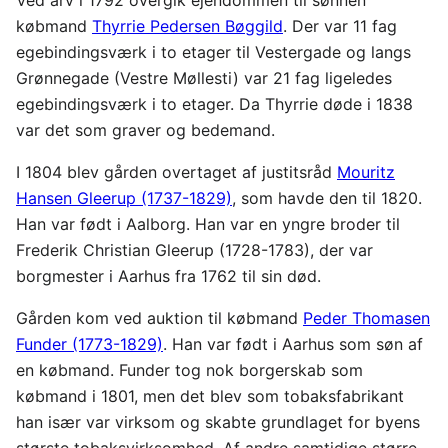
Ved arv i 1792 overgik ejendommen til sønnen
købmand
Thyrrie Pedersen Bøggild
. Der var 11 fag
egebindingsværk i to etager til Vestergade og langs
Grønnegade (Vestre Møllesti) var 21 fag ligeledes
egebindingsværk i to etager. Da Thyrrie døde i 1838
var det som graver og bedemand.
I 1804 blev gården overtaget af justitsråd
Mouritz
Hansen Gleerup (1737-1829)
, som havde den til 1820.
Han var født i Aalborg. Han var en yngre broder til
Frederik Christian Gleerup (1728-1783), der var
borgmester i Aarhus fra 1762 til sin død.
Gården kom ved auktion til købmand
Peder Thomasen
Funder (1773-1829)
. Han var født i Aarhus som søn af
en købmand. Funder tog nok borgerskab som
købmand i 1801, men det blev som tobaksfabrikant
han især var virksom og skabte grundlaget for byens