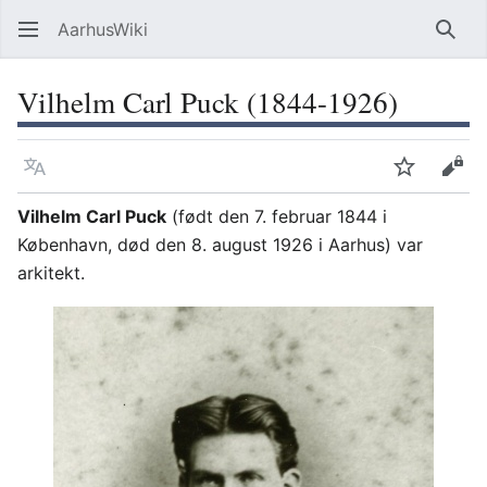
AarhusWiki
Søg
Vilhelm Carl Puck (1844-1926)
Sprog
Overvåg
Vis 
Vilhelm Carl Puck
(født den 7. februar 1844 i
København, død den 8. august 1926 i Aarhus) var
arkitekt.