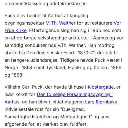
ornamentklassen og arkitekturklassen.
Puck blev hentet til Aarhus af kongelig
bygningsinspektør
V. Th. Walther
for at restaurere
Vor
Frue Kirke
. Efterfølgende slog han sig i 1865 ned som
en af de første selvstændige arkitekter i Aarhus og var
samtidig konduktør hos V.Th. Walther. Han modtog
støtte fra Den Reiersenske Fond i 1870-71, der gik til
en længere udlandsrejse. Tidligere havde Puck været i
Norge i 1864 samt Tyskland, Frankrig og Italien i 1866
og 1868.
Vilhelm Carl Puck, der havde til huse i
Klostergade
, er
især kendt for
Den folkelige Forsamlingsbygning i
Aarhus
, og han blev i initiativtageren
Lars Bjørnbaks
indvielsestale rost for sin "Duelighed,
Samvittighedsfuldhed og Medgørlighed" og som
afgørende for, at værket blev fuldført.