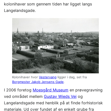
kolonihaver som gennem tiden har ligget langs
Langelandsgade.
Kolonihaver hvor
Vestervang
ligger i dag, set fra
Borgmester Jakob Jensens Gade
.
I 2006 foretog
Moesgård Museum
en prøvegravning
ved området mellem
Gustav Wieds Vej
og
Langelandsgade med henblik på at finde forhistorisk
materiale. Ud over fundet af en enkelt grube fra