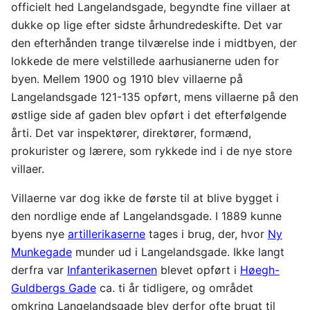
officielt hed Langelandsgade, begyndte fine villaer at
dukke op lige efter sidste århundredeskifte. Det var
den efterhånden trange tilværelse inde i midtbyen, der
lokkede de mere velstillede aarhusianerne uden for
byen. Mellem 1900 og 1910 blev villaerne på
Langelandsgade 121-135 opført, mens villaerne på den
østlige side af gaden blev opført i det efterfølgende
årti. Det var inspektører, direktører, formænd,
prokurister og lærere, som rykkede ind i de nye store
villaer.
Villaerne var dog ikke de første til at blive bygget i
den nordlige ende af Langelandsgade. I 1889 kunne
byens nye
artillerikaserne
tages i brug, der, hvor
Ny
Munkegade
munder ud i Langelandsgade. Ikke langt
derfra var
Infanterikasernen
blevet opført i
Høegh-
Guldbergs Gade
ca. ti år tidligere, og området
omkring Langelandsgade blev derfor ofte brugt til