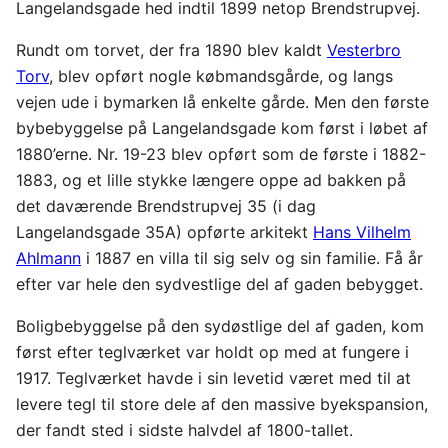
Langelandsgade hed indtil 1899 netop Brendstrupvej.
Rundt om torvet, der fra 1890 blev kaldt
Vesterbro
Torv
, blev opført nogle købmandsgårde, og langs
vejen ude i bymarken lå enkelte gårde. Men den første
bybebyggelse på Langelandsgade kom først i løbet af
1880’erne. Nr. 19-23 blev opført som de første i 1882-
1883, og et lille stykke længere oppe ad bakken på
det daværende Brendstrupvej 35 (i dag
Langelandsgade 35A) opførte arkitekt
Hans Vilhelm
Ahlmann
i 1887 en villa til sig selv og sin familie. Få år
efter var hele den sydvestlige del af gaden bebygget.
Boligbebyggelse på den sydøstlige del af gaden, kom
først efter teglværket var holdt op med at fungere i
1917. Teglværket havde i sin levetid været med til at
levere tegl til store dele af den massive byekspansion,
der fandt sted i sidste halvdel af 1800-tallet.