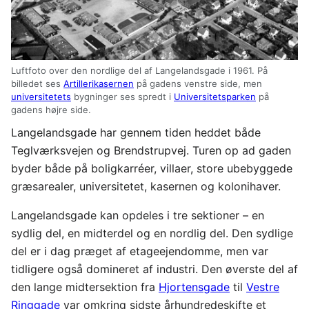
Luftfoto over den nordlige del af Langelandsgade i 1961. På
billedet ses
Artillerikasernen
på gadens venstre side, men
universitetets
bygninger ses spredt i
Universitetsparken
på
gadens højre side.
Langelandsgade har gennem tiden heddet både
Teglværksvejen og Brendstrupvej. Turen op ad gaden
byder både på boligkarréer, villaer, store ubebyggede
græsarealer, universitetet, kasernen og kolonihaver.
Langelandsgade kan opdeles i tre sektioner – en
sydlig del, en midterdel og en nordlig del. Den sydlige
del er i dag præget af etageejendomme, men var
tidligere også domineret af industri. Den øverste del af
den lange midtersektion fra
Hjortensgade
til
Vestre
Ringgade
var omkring sidste århundredeskifte et