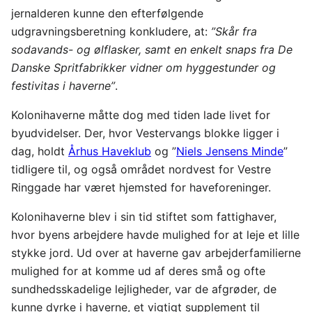
jernalderen kunne den efterfølgende
udgravningsberetning konkludere, at:
”Skår fra
sodavands- og ølflasker, samt en enkelt snaps fra De
Danske Spritfabrikker vidner om hyggestunder og
festivitas i haverne”
.
Kolonihaverne måtte dog med tiden lade livet for
byudvidelser. Der, hvor Vestervangs blokke ligger i
dag, holdt
Århus Haveklub
og ”
Niels Jensens Minde
”
tidligere til, og også området nordvest for Vestre
Ringgade har været hjemsted for haveforeninger.
Kolonihaverne blev i sin tid stiftet som fattighaver,
hvor byens arbejdere havde mulighed for at leje et lille
stykke jord. Ud over at haverne gav arbejderfamilierne
mulighed for at komme ud af deres små og ofte
sundhedsskadelige lejligheder, var de afgrøder, de
kunne dyrke i haverne, et vigtigt supplement til