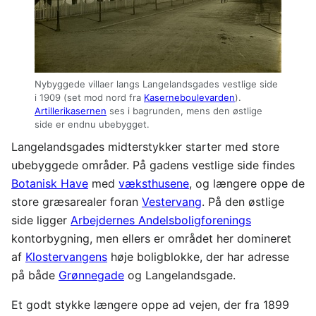
Nybyggede villaer langs Langelandsgades vestlige side
i 1909 (set mod nord fra
Kaserneboulevarden
).
Artillerikasernen
ses i bagrunden, mens den østlige
side er endnu ubebygget.
Langelandsgades midterstykker starter med store
ubebyggede områder. På gadens vestlige side findes
Botanisk Have
med
væksthusene
, og længere oppe de
store græsarealer foran
Vestervang
. På den østlige
side ligger
Arbejdernes Andelsboligforenings
kontorbygning, men ellers er området her domineret
af
Klostervangens
høje boligblokke, der har adresse
på både
Grønnegade
og Langelandsgade.
Et godt stykke længere oppe ad vejen, der fra 1899