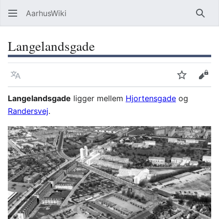
AarhusWiki
Søg
Langelandsgade
Sprog
Overvåg
Vis 
Langelandsgade
ligger mellem
Hjortensgade
og
Randersvej
.