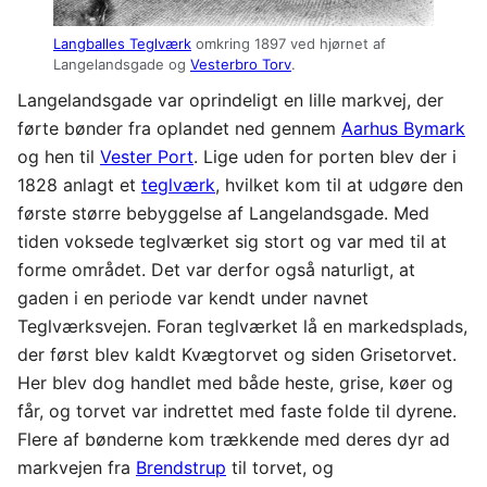
Langballes Teglværk
omkring 1897 ved hjørnet af
Langelandsgade og
Vesterbro Torv
.
Langelandsgade var oprindeligt en lille markvej, der
førte bønder fra oplandet ned gennem
Aarhus Bymark
og hen til
Vester Port
. Lige uden for porten blev der i
1828 anlagt et
teglværk
, hvilket kom til at udgøre den
første større bebyggelse af Langelandsgade. Med
tiden voksede teglværket sig stort og var med til at
forme området. Det var derfor også naturligt, at
gaden i en periode var kendt under navnet
Teglværksvejen. Foran teglværket lå en markedsplads,
der først blev kaldt Kvægtorvet og siden Grisetorvet.
Her blev dog handlet med både heste, grise, køer og
får, og torvet var indrettet med faste folde til dyrene.
Flere af bønderne kom trækkende med deres dyr ad
markvejen fra
Brendstrup
til torvet, og