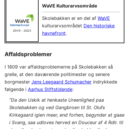
WaVE Kulturarvsområde
Skolebakken er en del af
WaVE
kulturarvsområdet
Den historiske
havnefront
.
Affaldsproblemer
I 1809 var affaldsproblemerne på Skolebakken så
grelle, at den daværende politimester og senere
borgmester
Jens Leegaard Schumacher
indrykkede
følgende i
Aarhus Stiftstidende
:
”Da den Uskik at henkaste Ureenlighed paa
Skolebakken og ved Gangbroen til St. Olufs
Kirkegaard igien meer, end forhen, begynder at gaae
i Svang, saa udloves herved en Douceur af 4 Rdlr. til