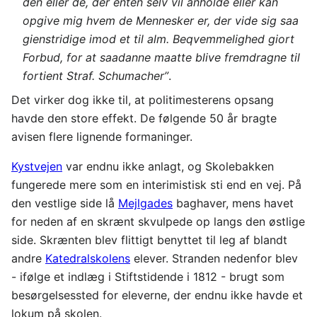
den eller de, der enten selv vil anholde eller kan
opgive mig hvem de Mennesker er, der vide sig saa
gienstridige imod et til alm. Beqvemmelighed giort
Forbud, for at saadanne maatte blive fremdragne til
fortient Straf. Schumacher”
.
Det virker dog ikke til, at politimesterens opsang
havde den store effekt. De følgende 50 år bragte
avisen flere lignende formaninger.
Kystvejen
var endnu ikke anlagt, og Skolebakken
fungerede mere som en interimistisk sti end en vej. På
den vestlige side lå
Mejlgades
baghaver, mens havet
for neden af en skrænt skvulpede op langs den østlige
side. Skrænten blev flittigt benyttet til leg af blandt
andre
Katedralskolens
elever. Stranden nedenfor blev
- ifølge et indlæg i Stiftstidende i 1812 - brugt som
besørgelsessted for eleverne, der endnu ikke havde et
lokum på skolen.