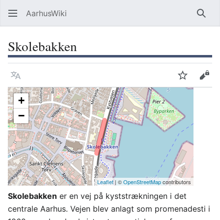
AarhusWiki
Søg
Skolebakken
Sprog
Overvåg
Vis 
+
−
Leaflet
| ©
OpenStreetMap
contributors
Skolebakken
er en vej på kyststrækningen i det
centrale Aarhus. Vejen blev anlagt som promenadesti i