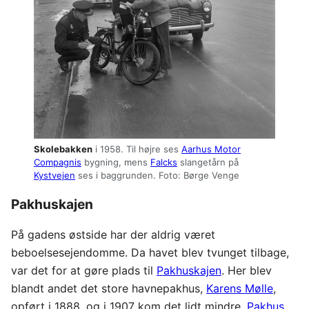
Skolebakken
i 1958. Til højre ses
Aarhus Motor
Compagnis
bygning, mens
Falcks
slangetårn på
Kystvejen
ses i baggrunden. Foto: Børge Venge
Pakhuskajen
På gadens østside har der aldrig været
beboelsesejendomme. Da havet blev tvunget tilbage,
var det for at gøre plads til
Pakhuskajen
. Her blev
blandt andet det store havnepakhus,
Karens Mølle
,
opført i 1888, og i 1907 kom det lidt mindre,
Pakhus