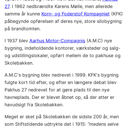
27
. I 1962 nedbrændte Karens Mølle, men allerede
samme år kunne
Korn- og Foderstof Kompagniet
(KFK)
påbegynde opførelsen af deres nye, store silobygning
på brandtomten.
I 1937 blev
Aarhus Motor-Compagnis
(A.M.C) nye
bygning, indeholdende kontorer, værksteder og salg-
og udstillingslokaler, opført mellem de to pakhuse og
Skolebakken.
A.M.C's bygning blev nedrevet i 1999. KFK's bygning
fulgte kort tid efter, og efter en længere debat blev
Pakhus 27 nedrevet for at gøre plads til den nye
havneplads. Der er blevet åbnet op, så der atter er
havudsigt fra Skolebakken.
Meget er sket på Skolebakken de sidste 200 år, men
som Stiftstidende udtrykte det i 1915:
”medens selve