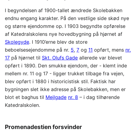
I begyndelsen af 1900-tallet ændrede Skolebakken
endnu engang karakter. På den vestlige side skød nye
og større ejendomme op. I 1903 begyndte opførelse
af Katedralskolens nye hovedbygning på hjørnet af
Skolegyde
. I 1910’erne blev de store
beboelsesejendomme på nr.
5
,
7
og
11
opført, mens
nr.
17
på hjørnet til
Skt. Olufs Gade
allerede var blevet
opført i 1890. Den smukke ejendom, der - klemt inde
mellem nr. 11 og 17 - ligger trukket tilbage fra vejen,
blev opført i 1880 i historicistisk stil. Faktisk har
bygningen slet ikke adresse på Skolebakken, men er
blot et baghus til
Mejlgade
nr. 8
– i dag tilhørende
Katedralskolen.
Promenadestien forsvinder