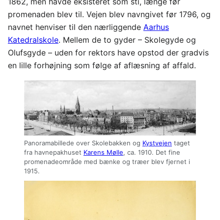
1862, men havde eksisteret som sti, længe før
promenaden blev til. Vejen blev navngivet før 1796, og
navnet henviser til den nærliggende
Aarhus
Katedralskole
. Mellem de to gyder – Skolegyde og
Olufsgyde – uden for rektors have opstod der gradvis
en lille forhøjning som følge af aflæsning af affald.
Panoramabillede over Skolebakken og
Kystvejen
taget
fra havnepakhuset
Karens Mølle
, ca. 1910. Det fine
promenadeområde med bænke og træer blev fjernet i
1915.