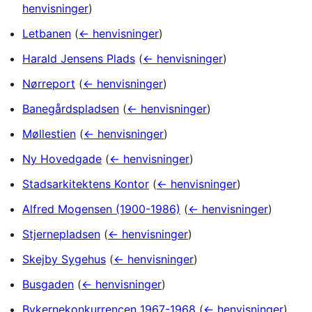
henvisninger
)
Letbanen
(
← henvisninger
)
Harald Jensens Plads
(
← henvisninger
)
Nørreport
(
← henvisninger
)
Banegårdspladsen
(
← henvisninger
)
Møllestien
(
← henvisninger
)
Ny Hovedgade
(
← henvisninger
)
Stadsarkitektens Kontor
(
← henvisninger
)
Alfred Mogensen (1900-1986)
(
← henvisninger
)
Stjernepladsen
(
← henvisninger
)
Skejby Sygehus
(
← henvisninger
)
Busgaden
(
← henvisninger
)
Bykernekonkurrencen 1967-1968
(
← henvisninger
)