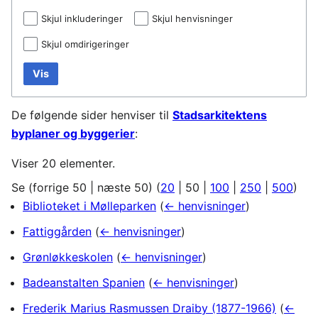
Skjul inkluderinger
Skjul henvisninger
Skjul omdirigeringer
Vis
De følgende sider henviser til
Stadsarkitektens
byplaner og byggerier
:
Viser 20 elementer.
Se (
forrige 50
|
næste 50
) (
20
|
50
|
100
|
250
|
500
)
Biblioteket i Mølleparken
(
← henvisninger
)
Fattiggården
(
← henvisninger
)
Grønløkkeskolen
(
← henvisninger
)
Badeanstalten Spanien
(
← henvisninger
)
Frederik Marius Rasmussen Draiby (1877-1966)
(
←