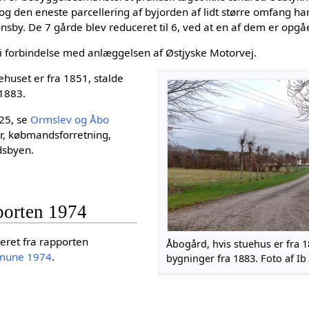
 og den eneste parcellering af byjorden af lidt større omfang har 
onsby. De 7 gårde blev reduceret til 6, ved at en af dem er opgå
 i forbindelse med anlæggelsen af Østjyske Motorvej.
ehuset er fra 1851, stalde
 1883.
825, se
Ormslev og Åbo
r, købmandsforretning,
dsbyen.
porten 1974
teret fra rapporten
Åbogård, hvis stuehus er fra 1
mmune 1974
.
bygninger fra 1883. Foto af Ib