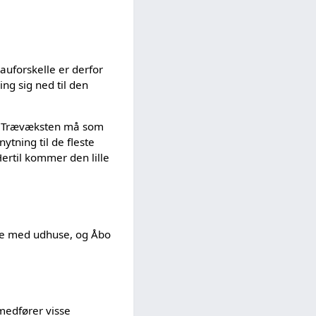
auforskelle er derfor
g sig ned til den
er. Trævæksten må som
ytning til de fleste
Hertil kommer den lille
se med udhuse, og Åbo
medfører visse