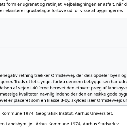
ets form er ugrenet og retlinjet. Vejbelægningen er asfalt, når d
Der eksisterer grusbelagte fortove ud for visse af bygningerne.
4
ljønegativ retning trækker Ormslevvej, der dels opdeler byen og 
ikgener. Trods et let slynget forløb gennem bebyggelsen har ud
elsen af vejen i 40 'erne berøvet den ethvert præg af landsby­ve
ømæssige kvaliteter, navnlig indeholder den en række gode bygn
evel er placeret som en klasse 3-by, skyldes især Ormslevvejs uh
s Kommune 1974. Geografisk Institut, Aarhus Universitet.
en Landsbymiljø i Århus Kommune 1974, Aarhus Stadsarkiv.