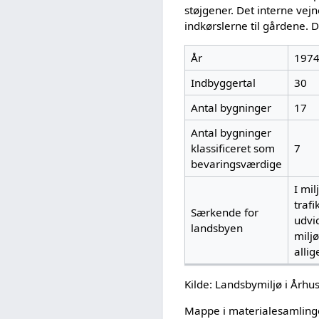
støjgener. Det interne vejn
indkørslerne til gårdene. 
År
197
Indbyggertal
30
Antal bygninger
17
Antal bygninger
klassificeret som
7
bevaringsværdige
I mi
traf
Særkende for
udvid
landsbyen
milj
allig
Kilde: Landsbymiljø i Århu
Mappe i materialesamling