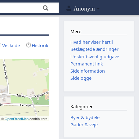
Anonym
Mere
Hvad henviser hertil
Vis kilde
Historik
Beslægtede ændringer
Udskriftsvenlig udgave
Permanent link
Sideinformation
Sidelogge
Kategorier
Byer & bydele
| ©
OpenStreetMap
contributors
Gader & veje