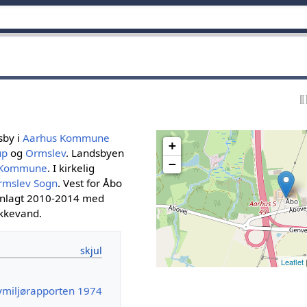
sby i
Aarhus Kommune
+
up
og
Ormslev
. Landsbyen
−
t Kommune
. I kirkelig
rmslev Sogn
. Vest for Åbo
 anlagt 2010-2014 med
ikkevand.
Leaflet
bymiljørapporten 1974