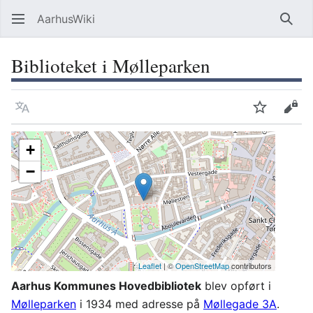
AarhusWiki
Søg
Biblioteket i Mølleparken
Sprog
Overvåg
Vis 
+
−
Leaflet
| ©
OpenStreetMap
contributors
Aarhus Kommunes Hovedbibliotek
blev opført i
Mølleparken
i 1934 med adresse på
Møllegade 3A
.