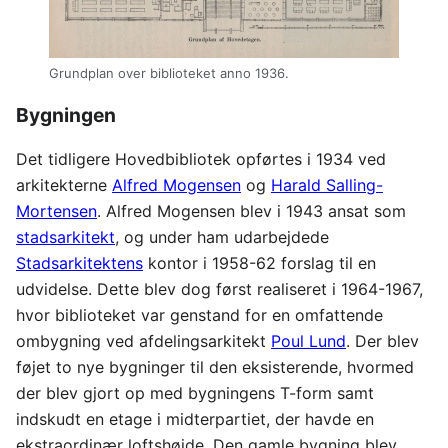
Grundplan over biblioteket anno 1936.
Bygningen
Det tidligere Hovedbibliotek opførtes i 1934 ved
arkitekterne
Alfred Mogensen
og
Harald Salling-
Mortensen
. Alfred Mogensen blev i 1943 ansat som
stadsarkitekt
, og under ham udarbejdede
Stadsarkitektens
kontor i 1958-62 forslag til en
udvidelse. Dette blev dog først realiseret i 1964-1967,
hvor biblioteket var genstand for en omfattende
ombygning ved afdelingsarkitekt
Poul Lund
. Der blev
føjet to nye bygninger til den eksisterende, hvormed
der blev gjort op med bygningens T-form samt
indskudt en etage i midterpartiet, der havde en
ekstraordinær loftshøjde. Den gamle bygning blev