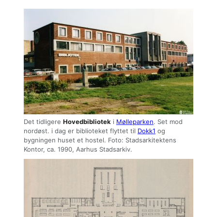
Det tidligere
Hovedbibliotek
i
Mølleparken
. Set mod
nordøst. i dag er biblioteket flyttet til
Dokk1
og
bygningen huset et hostel. Foto: Stadsarkitektens
Kontor, ca. 1990, Aarhus Stadsarkiv.