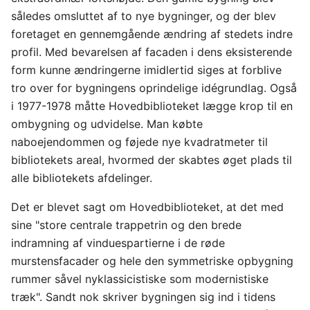
således omsluttet af to nye bygninger, og der blev
foretaget en gennemgående ændring af stedets indre
profil. Med bevarelsen af facaden i dens eksisterende
form kunne ændringerne imidlertid siges at forblive
tro over for bygningens oprindelige idégrundlag. Også
i 1977-1978 måtte Hovedbiblioteket lægge krop til en
ombygning og udvidelse. Man købte
naboejendommen og føjede nye kvadratmeter til
bibliotekets areal, hvormed der skabtes øget plads til
alle bibliotekets afdelinger.
Det er blevet sagt om Hovedbiblioteket, at det med
sine "store centrale trappetrin og den brede
indramning af vinduespartierne i de røde
murstensfacader og hele den symmetriske opbygning
rummer såvel nyklassicistiske som modernistiske
træk". Sandt nok skriver bygningen sig ind i tidens