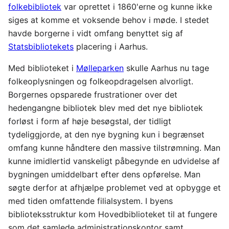
folkebibliotek
var oprettet i 1860'erne og kunne ikke
siges at komme et voksende behov i møde. I stedet
havde borgerne i vidt omfang benyttet sig af
Statsbibliotekets
placering i Aarhus.
Med biblioteket i
Mølleparken
skulle Aarhus nu tage
folkeoplysningen og folkeopdragelsen alvorligt.
Borgernes opsparede frustrationer over det
hedengangne bibliotek blev med det nye bibliotek
forløst i form af høje besøgstal, der tidligt
tydeliggjorde, at den nye bygning kun i begrænset
omfang kunne håndtere den massive tilstrømning. Man
kunne imidlertid vanskeligt påbegynde en udvidelse af
bygningen umiddelbart efter dens opførelse. Man
søgte derfor at afhjælpe problemet ved at opbygge et
med tiden omfattende filialsystem. I byens
biblioteksstruktur kom Hovedbiblioteket til at fungere
som det samlede administrationskontor samt