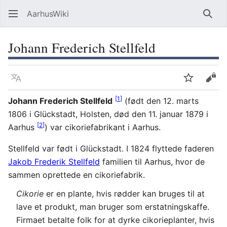
AarhusWiki
Søg
Johann Frederich Stellfeld
Sprog
Overvåg
Vis 
[
1
]
Johann Frederich Stellfeld
(født den 12. marts
1806 i Glückstadt, Holsten, død den 11. januar 1879 i
[
2
]
Aarhus
) var cikoriefabrikant i Aarhus.
Stellfeld var født i Glückstadt. I 1824 flyttede faderen
Jakob Frederik Stellfeld
familien til Aarhus, hvor de
sammen oprettede en cikoriefabrik.
Cikorie
er en plante, hvis rødder kan bruges til at
lave et produkt, man bruger som erstatningskaffe.
Firmaet betalte folk for at dyrke cikorieplanter, hvis