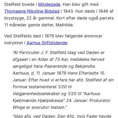
Stellfeld boede i
Mindegade
. Han blev gift med
Thomasine Nikoline Bidsted
i 1843. Hun døde i 1846 af
brystsyge, 22 år gammel. Kort efter døde også parrets
11 måneder gamle datter, Mathilde.
Ved Stellfelds død i 1879 blev følgende annoncer
indrykket i
Aarhus Stiftstidende
:
”At Particulier J. F. Stellfeld idag ved Døden er
afgaaet i en Alder af 73 Aar, meddeles herved
sørgeligst hans Paarørende og Bekjendte.
Aarhuus, d. 11. Januar 1879 Hans Efterladte 15.
Januar: Efter hvad vi erfare har afd. Stellfeld af sin
Formue testamenteret 1/20 til
Velgjørenhedsselskabet og 1/20 til "Aarhuus
Kjøbmænds Hjælpekasse" 24. Januar: Prokurator
Winge er executor testam.”
”Idag afg. ved Døden. Den Afd., hvis Fader havde