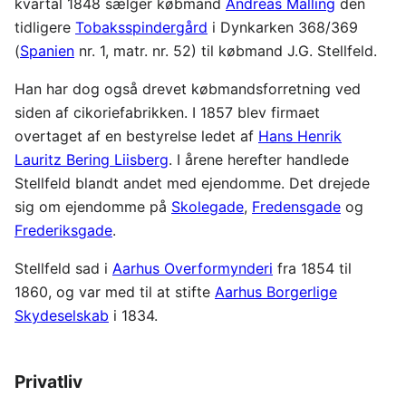
kvartal 1848 sælger købmand
Andreas Malling
den
tidligere
Tobaksspindergård
i Dynkarken 368/369
(
Spanien
nr. 1, matr. nr. 52) til købmand J.G. Stellfeld.
Han har dog også drevet købmandsforretning ved
siden af cikoriefabrikken. I 1857 blev firmaet
overtaget af en bestyrelse ledet af
Hans Henrik
Lauritz Bering Liisberg
. I årene herefter handlede
Stellfeld blandt andet med ejendomme. Det drejede
sig om ejendomme på
Skolegade
,
Fredensgade
og
Frederiksgade
.
Stellfeld sad i
Aarhus Overformynderi
fra 1854 til
1860, og var med til at stifte
Aarhus Borgerlige
Skydeselskab
i 1834.
Privatliv