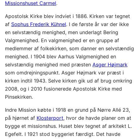
Missionshuset Carmel
.
Apostolsk Kirke blev indviet i 1886. Kirken var tegnet
af
Sophus Frederik Kühnel
. I de første år var der ikke
en selvstændig menighed, men underlagt Bering
Valgmenighed. En valgmenighed er en gruppe af
medlemmer af folkekirken, som danner en selvstændig
menighed. I 1904 blev Aarhus Valgmenighed en
selvstændig menighed med præsten
Asger Højmark
som omdrejningspunkt. Asger Højmark var præst i
kirken indtil 1943. Selve kirken gik ud af brug omkring
2008, og i 2010 fusionerede Apostolsk Kirke med
Pinsekirken.
Indre Mission købte i 1918 en grund på Nørre Allé 23,
på hjørnet af
Klosterport
, hvor de havde planer om at
bygge et missionshus. Huset blev tegnet af arkitekt L.
Egefelt. I 1921 stod byggeriet færdigt. Det havde