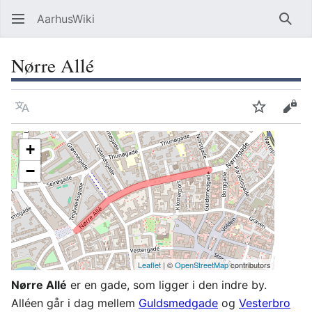
AarhusWiki
Søg
Nørre Allé
Sprog
Overvåg
Vis 
+
−
Leaflet
| ©
OpenStreetMap
contributors
Nørre Allé
er en gade, som ligger i den indre by.
Alléen går i dag mellem
Guldsmedgade
og
Vesterbro