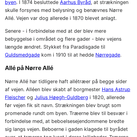
byen
. I 1874 besluttede
Aarhus Byråd
, at strækningen
skulle forsynes med belysning og benævnes Nørre
Allé. Vejen var dog allerede i 1870 blevet anlagt.
Senere - i forbindelse med at der blev mere
bebyggelse i området og flere gader - blev vejens
længde ændret. Stykket fra Paradisgade til
Guldsmedgade
kom i 1910 til at hedde
Nørregade
.
Allé på Nørre Allé
Nørre Allé har tidligere haft allétræer på begge sider
af vejen. Alléen blev skabt af borgmester
Hans Astrup
Fleischer
og
Julius Høegh-Guldberg
i 1820, allerede
før vejen fik sit navn. Strækningen blev brugt som
promenade rundt om byen. Træerne blev til besvær i
forbindelse med, at beboelsesejendommene bredte
sig langs vejen. Beboerne i gaden klagede til byrådet
over, at træerne tog lyset i deres lejligheder. Træerne