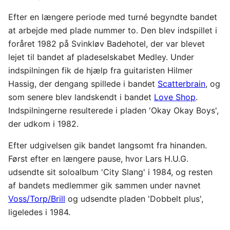
Efter en længere periode med turné begyndte bandet
at arbejde med plade nummer to. Den blev indspillet i
foråret 1982 på Svinkløv Badehotel, der var blevet
lejet til bandet af pladeselskabet Medley. Under
indspilningen fik de hjælp fra guitaristen Hilmer
Hassig, der dengang spillede i bandet
Scatterbrain
, og
som senere blev landskendt i bandet
Love Shop
.
Indspilningerne resulterede i pladen 'Okay Okay Boys',
der udkom i 1982.
Efter udgivelsen gik bandet langsomt fra hinanden.
Først efter en længere pause, hvor Lars H.U.G.
udsendte sit soloalbum 'City Slang' i 1984, og resten
af bandets medlemmer gik sammen under navnet
Voss/Torp/Brill
og udsendte pladen 'Dobbelt plus',
ligeledes i 1984.