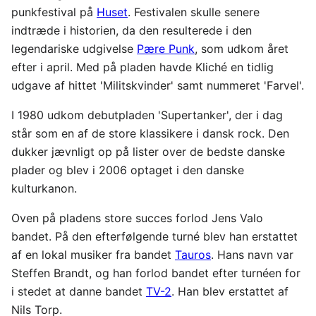
punkfestival på
Huset
. Festivalen skulle senere
indtræde i historien, da den resulterede i den
legendariske udgivelse
Pære Punk
, som udkom året
efter i april. Med på pladen havde Kliché en tidlig
udgave af hittet 'Militskvinder' samt nummeret 'Farvel'.
I 1980 udkom debutpladen 'Supertanker', der i dag
står som en af de store klassikere i dansk rock. Den
dukker jævnligt op på lister over de bedste danske
plader og blev i 2006 optaget i den danske
kulturkanon.
Oven på pladens store succes forlod Jens Valo
bandet. På den efterfølgende turné blev han erstattet
af en lokal musiker fra bandet
Tauros
. Hans navn var
Steffen Brandt, og han forlod bandet efter turnéen for
i stedet at danne bandet
TV-2
. Han blev erstattet af
Nils Torp.