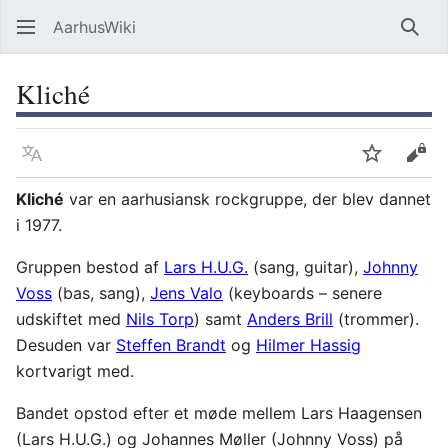
AarhusWiki
Søg
Kliché
Sprog
Overvåg
Vis 
Kliché
var en aarhusiansk rockgruppe, der blev dannet
i 1977.
Gruppen bestod af
Lars H.U.G.
(sang, guitar),
Johnny
Voss
(bas, sang),
Jens Valo
(keyboards – senere
udskiftet med
Nils Torp
) samt
Anders Brill
(trommer).
Desuden var
Steffen Brandt
og
Hilmer Hassig
kortvarigt med.
Bandet opstod efter et møde mellem Lars Haagensen
(Lars H.U.G.) og Johannes Møller (Johnny Voss) på