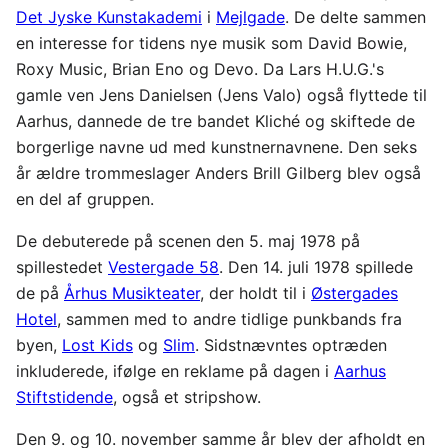
Det Jyske Kunstakademi
i
Mejlgade
. De delte sammen
en interesse for tidens nye musik som David Bowie,
Roxy Music, Brian Eno og Devo. Da Lars H.U.G.'s
gamle ven Jens Danielsen (Jens Valo) også flyttede til
Aarhus, dannede de tre bandet Kliché og skiftede de
borgerlige navne ud med kunstnernavnene. Den seks
år ældre trommeslager Anders Brill Gilberg blev også
en del af gruppen.
De debuterede på scenen den 5. maj 1978 på
spillestedet
Vestergade 58
. Den 14. juli 1978 spillede
de på
Århus Musikteater
, der holdt til i
Østergades
Hotel
, sammen med to andre tidlige punkbands fra
byen,
Lost Kids
og
Slim
. Sidstnævntes optræden
inkluderede, ifølge en reklame på dagen i
Aarhus
Stiftstidende
, også et stripshow.
Den 9. og 10. november samme år blev der afholdt en