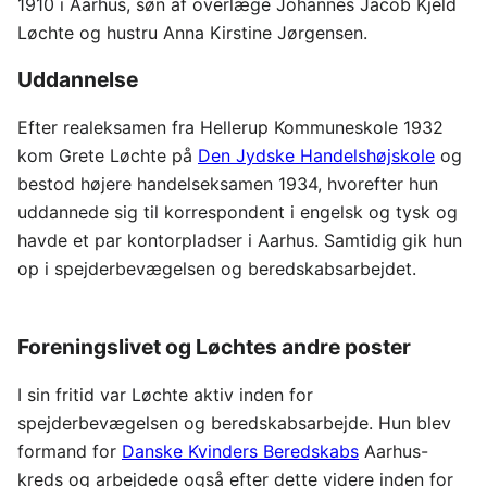
1910 i Aarhus, søn af overlæge Johannes Jacob Kjeld
Løchte og hustru Anna Kirstine Jørgensen.
Uddannelse
Efter realeksamen fra Hellerup Kommuneskole 1932
kom Grete Løchte på
Den Jydske Handelshøjskole
og
bestod højere handelseksamen 1934, hvorefter hun
uddannede sig til korrespondent i engelsk og tysk og
havde et par kontorpladser i Aarhus. Samtidig gik hun
op i spejderbevægelsen og beredskabsarbejdet.
Foreningslivet og Løchtes andre poster
I sin fritid var Løchte aktiv inden for
spejderbevægelsen og beredskabsarbejde. Hun blev
formand for
Danske Kvinders Beredskabs
Aarhus-
kreds og arbejdede også efter dette videre inden for