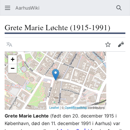
AarhusWiki
Søg
Grete Marie Løchte (1915-1991)
Sprog
Overvåg
Vis 
+
−
Leaflet
| ©
OpenStreetMap
contributors
Grete Marie Løchte
(født den 20. december 1915 i
København, død den 11. december 1991 i Aarhus) var