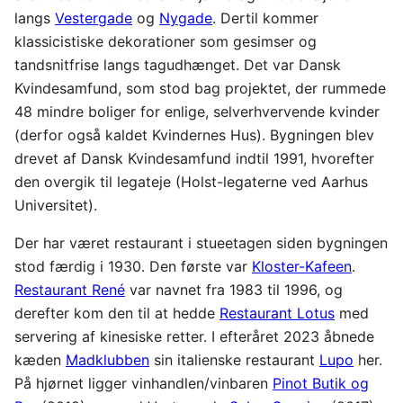
langs
Vestergade
og
Nygade
. Dertil kommer
klassicistiske dekorationer som gesimser og
tandsnitfrise langs tagudhænget. Det var Dansk
Kvindesamfund, som stod bag projektet, der rummede
48 mindre boliger for enlige, selverhvervende kvinder
(derfor også kaldet Kvindernes Hus). Bygningen blev
drevet af Dansk Kvindesamfund indtil 1991, hvorefter
den overgik til legateje (Holst-legaterne ved Aarhus
Universitet).
Der har været restaurant i stueetagen siden bygningen
stod færdig i 1930. Den første var
Kloster-Kafeen
.
Restaurant René
var navnet fra 1983 til 1996, og
derefter kom den til at hedde
Restaurant Lotus
med
servering af kinesiske retter. I efteråret 2023 åbnede
kæden
Madklubben
sin italienske restaurant
Lupo
her.
På hjørnet ligger vinhandlen/vinbaren
Pinot Butik og