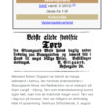
Bevaringsværdi
[
1
]
SAVE
værdi: 3 (2012)
(skala fra 1-9)
Kulturmiljø
Vestergadekvarteret
Købmand Robert Stigaard var blandt de mange
købmænd i Aarhus, der hentede brændselstørv i
Skaungaards Mose ved Rødkærsbro via et sidespor på
linjen Langå – Viborg. Tørv som brændselsenergi kunne
lugte fælt, især hvis de indeholdt meget svovl. Tørv ses
i dag kun på museer, men var tidligere en almindelig
kilde til opvarmning. (Aarhuus Stiftstidende, 5. august