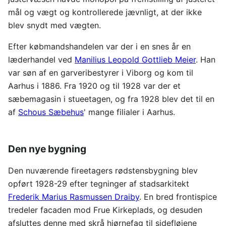
mål og vægt og kontrollerede jævnligt, at der ikke
blev snydt med vægten.
Efter købmandshandelen var der i en snes år en
læderhandel ved
Manilius Leopold Gottlieb Meier
. Han
var søn af en garveribestyrer i Viborg og kom til
Aarhus i 1886. Fra 1920 og til 1928 var der et
sæbemagasin i stueetagen, og fra 1928 blev det til en
af
Schous Sæbehus
' mange filialer i Aarhus.
Den nye bygning
Den nuværende fireetagers rødstensbygning blev
opført 1928-29 efter tegninger af stadsarkitekt
Frederik Marius Rasmussen Draiby
. En bred frontispice
tredeler facaden mod Frue Kirkeplads, og desuden
afsluttes denne med skrå hjørnefag til sidefløjene