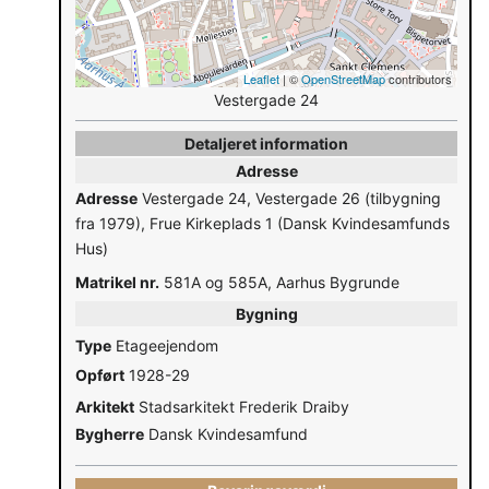
Leaflet
| ©
OpenStreetMap
contributors
Vestergade 24
Detaljeret information
Adresse
Adresse
Vestergade 24, Vestergade 26 (tilbygning
fra 1979), Frue Kirkeplads 1 (Dansk Kvindesamfunds
Hus)
Matrikel nr.
581A og 585A, Aarhus Bygrunde
Bygning
Type
Etageejendom
Opført
1928-29
Arkitekt
Stadsarkitekt Frederik Draiby
Bygherre
Dansk Kvindesamfund