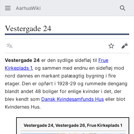
AarhusWiki
Søg
Vestergade 24
Sprog
Overvåg
Vis 
Vestergade 24
er den sydlige sidefløj til
Frue
Kirkeplads 1
, og sammen med endnu en sidefløj mod
nord dannes en markant palæagtig bygning i fire
etager. Den er opført i 1928-29 og rummede dengang
blandt andet 48 boliger for enlige kvinder i det, der
blev kendt som
Dansk Kvindesamfunds Hus
eller blot
Kvindernes Hus.
Vestergade 24, Vestergade 26, Frue Kirkeplads 1