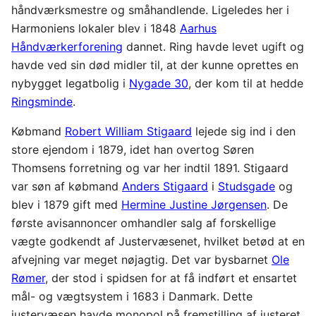
håndværksmestre og småhandlende. Ligeledes her i
Harmoniens lokaler blev i 1848
Aarhus
Håndværkerforening
dannet. Ring havde levet ugift og
havde ved sin død midler til, at der kunne oprettes en
nybygget legatbolig i
Nygade 30
, der kom til at hedde
Ringsminde
.
Købmand
Robert William Stigaard
lejede sig ind i den
store ejendom i 1879, idet han overtog Søren
Thomsens forretning og var her indtil 1891. Stigaard
var søn af købmand
Anders Stigaard
i
Studsgade
og
blev i 1879 gift med
Hermine Justine Jørgensen
. De
første avisannoncer omhandler salg af forskellige
vægte godkendt af Justervæsenet, hvilket betød at en
afvejning var meget nøjagtig. Det var bysbarnet
Ole
Rømer
, der stod i spidsen for at få indført et ensartet
mål- og vægtsystem i 1683 i Danmark. Dette
justervæsen havde monopol på fremstilling af justeret