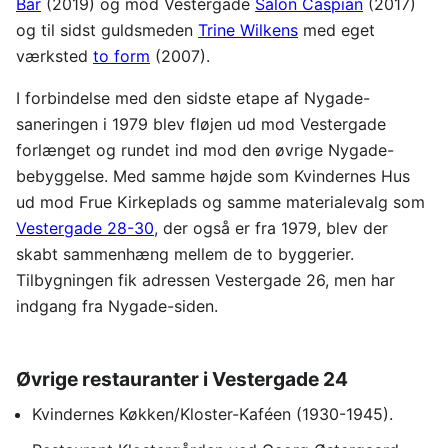
Bar
(2019) og mod Vestergade
Salon Caspian
(2017)
og til sidst guldsmeden
Trine Wilkens
med eget
værksted
to form
(2007).
I forbindelse med den sidste etape af Nygade-
saneringen i 1979 blev fløjen ud mod Vestergade
forlænget og rundet ind mod den øvrige Nygade-
bebyggelse. Med samme højde som Kvindernes Hus
ud mod Frue Kirkeplads og samme materialevalg som
Vestergade 28-30
, der også er fra 1979, blev der
skabt sammenhæng mellem de to byggerier.
Tilbygningen fik adressen Vestergade 26, men har
indgang fra Nygade-siden.
Øvrige restauranter i Vestergade 24
Kvindernes Køkken/Kloster-Kaféen (1930-1945).