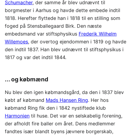
Schumacher
, der samme år blev udnævnt til
borgmester i Aarhus og havde dette embede indtil
1818. Herefter flyttede han i 1818 til en stilling som
foged på Stensballegaard Birk. Den næste
embedsmand var stiftsphysikus
Frederik Wilhelm
Willemoes
, der overtog ejendommen i 1819 og havde
den indtil 1837. Han blev udnævnt til stiftsphysikus i
1817 og var det indtil 1844.
... og købmænd
Nu blev den igen købmandsgård, da den i 1837 blev
købt af købmand
Mads Hansen Ring
. Her hos
købmand Ring fik den i 1842 nystiftede klub
Harmonien
til huse. Det var en selskabelig forening,
der afholdt fire baller om året. Dens medlemmer
fandtes især blandt byens jævnere borgerskab,