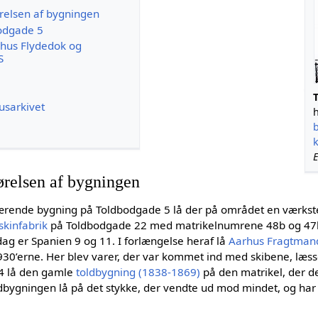
relsen af bygningen
bodgade 5
rhus Flydedok og
S
usarkivet
h
relsen af bygningen
værende bygning på Toldbodgade 5 lå der på området en værks
kinfabrik
på Toldbodgade 22 med matrikelnumrene 48b og 47h
dag er Spanien 9 og 11. I forlængelse heraf lå
Aarhus Fragtmand
1930’erne. Her blev varer, der var kommet ind med skibene, læsse
34 lå den gamle
toldbygning (1838-1869)
på den matrikel, der de
bygningen lå på det stykke, der vendte ud mod mindet, og har 