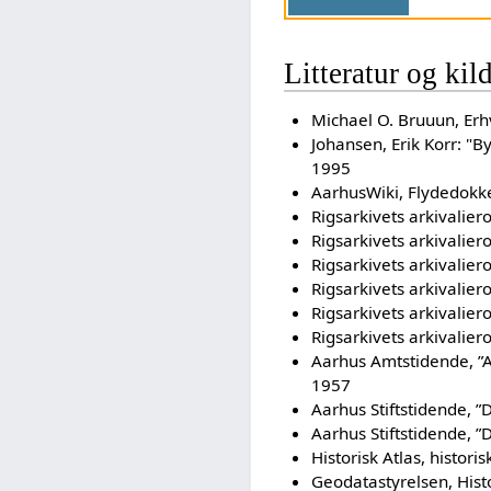
Litteratur og kil
Michael O. Bruuun, Erh
Johansen, Erik Korr: "By
1995
AarhusWiki, Flydedokk
Rigsarkivets arkivalier
Rigsarkivets arkivalier
Rigsarkivets arkivalier
Rigsarkivets arkivalier
Rigsarkivets arkivalier
Rigsarkivets arkivalier
Aarhus Amtstidende, ”A
1957
Aarhus Stiftstidende, ”
Aarhus Stiftstidende, ”
Historisk Atlas, historis
Geodatastyrelsen, Histo