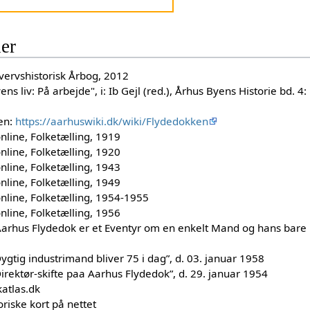
der
vervshistorisk Årbog, 2012
ens liv: På arbejde", i: Ib Gejl (red.), Århus Byens Historie bd. 
en:
https://aarhuswiki.dk/wiki/Flydedokken
online, Folketælling, 1919
online, Folketælling, 1920
online, Folketælling, 1943
online, Folketælling, 1949
online, Folketælling, 1954-1955
online, Folketælling, 1956
arhus Flydedok er et Eventyr om en enkelt Mand og hans bare 
Dygtig industrimand bliver 75 i dag”, d. 03. januar 1958
Direktør-skifte paa Aarhus Flydedok”, d. 29. januar 1954
katlas.dk
riske kort på nettet