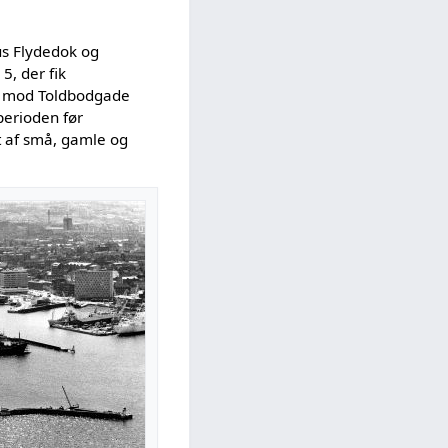
us Flydedok og
, der fik
t mod Toldbodgade
perioden før
t af små, gamle og