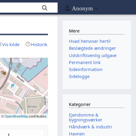
Anonym
Mere
Hvad henviser hertil
Vis kilde
Historik
Beslægtede ændringer
Udskriftsvenlig udgave
Permanent link
Sideinformation
Sidelogge
Kategorier
Ejendomme &
| ©
OpenStreetMap
contributors
bygningsværker
Håndværk & industri
Havnen