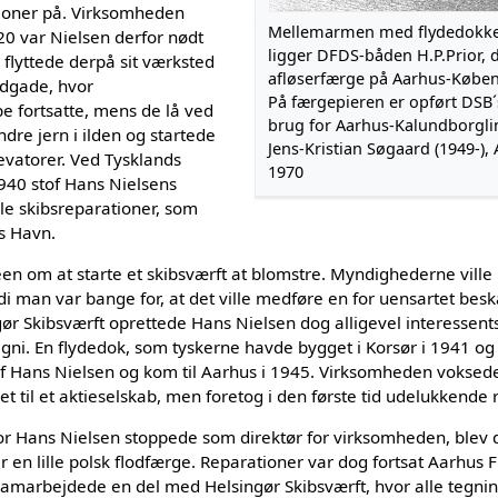
tioner på. Virksomheden
Mellemarmen med flydedokke
920 var Nielsen derfor nødt
ligger DFDS-båden H.P.Prior, 
n flyttede derpå sit værksted
afløserfærge på Aarhus-Køben
odgade, hvor
På færgepieren er opført DSB´s
be fortsatte, mens de lå ved
brug for Aarhus-Kalundborglin
ndre jern i ilden og startede
Jens-Kristian Søgaard (1949-),
evatorer. Ved Tysklands
1970
940 stof Hans Nielsens
le skibsreparationer, som
us Havn.
en om at starte et skibsværft at blomstre. Myndighederne ville i
ordi man var bange for, at det ville medføre en for uensartet be
gør Skibsværft oprettede Hans Nielsen dog alligevel interessen
i. En flydedok, som tyskerne havde bygget i Korsør i 1941 o
f Hans Nielsen og kom til Aarhus i 1945. Virksomheden voksede
 til et aktieselskab, men foretog i den første tid udelukkende 
or Hans Nielsen stoppede som direktør for virksomheden, blev d
r en lille polsk flodfærge. Reparationer var dog fortsat Aarhus 
amarbejdede en del med Helsingør Skibsværft, hvor alle tegning