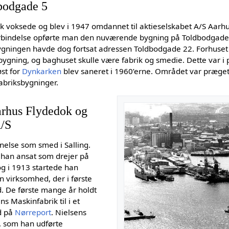
bodgade 5
k voksede og blev i 1947 omdannet til aktieselskabet A/S Aarh
rbindelse opførte man den nuværende bygning på Toldbodgade 5
gningen havde dog fortsat adressen Toldbodgade 22. Forhuse
ygning, og baghuset skulle være fabrik og smedie. Dette var i 
st for
Dynkarken
blev saneret i 1960’erne. Området var præge
abriksbygninger.
arhus Flydedok og
/S
nelse som smed i Salling.
r han ansat som drejer på
og i 1913 startede han
n virksomhed, der i første
. De første mange år holdt
 Maskinfabrik til i et
d på
Nørreport
. Nielsens
e, som han udførte