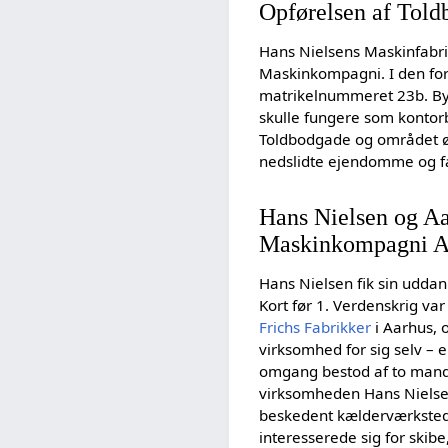
Opførelsen af Told
Hans Nielsens Maskinfabri
Maskinkompagni. I den fo
matrikelnummeret 23b. By
skulle fungere som kontorb
Toldbodgade og området ø
nedslidte ejendomme og f
Hans Nielsen og A
Maskinkompagni A
Hans Nielsen fik sin uddan
Kort før 1. Verdenskrig va
Frichs Fabrikker
i Aarhus, 
virksomhed for sig selv – e
omgang bestod af to mand
virksomheden Hans Nielsens
beskedent kælderværkste
interesserede sig for skib