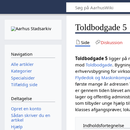
Toldbodgade 5
Side
Diskussion
Navigation
Toldbodgade 5
ligger på 
Alle artikler
mod
Toldbodgade
. Bygnin
erhvervsbygning for vir
Kategorier
Flydedok og Maskinkompa
Specialsider
første mange år adressen
Tilfældig side
er gennem tiden blevet anv
lager og offentlig administ
Deltagelse
som tilbyder unge hjælp til
Opret en konto
klasses afgangsprøver, lo
Sådan skriver du en
artikel
Indholdsfortegnelse
Hjælp