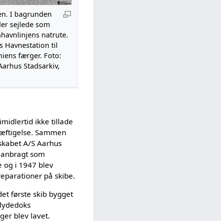
n. I bagrunden
der sejlede som
havnlinjens natrute.
 Havnestation til
iens færger. Foto:
 Aarhus Stadsarkiv,
midlertid ikke tillade
skæftigelse. Sammen
tskabet A/S Aarhus
g anbragt som
 og i 1947 blev
reparationer på skibe.
et første skib bygget
Flydedoks
er blev lavet.