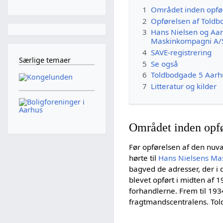
1
Området inden opfø
2
Opførelsen af Told
3
Hans Nielsen og Aa
Maskinkompagni A/
4
SAVE-registrering
Særlige temaer
5
Se også
6
Toldbodgade 5 Aarh
7
Litteratur og kilder
Området inden opfø
Før opførelsen af den nu
hørte til
Hans Nielsens Mas
bagved de adresser, der i 
blevet opført i midten af 
forhandlerne. Frem til 19
fragtmandscentralens. Told