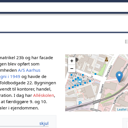
matrikel 23b og har facade
+
gen blev opført som
−
ksomheden
A/S Aarhus
gni i 1949
og havde de
 Toldbodgade 22. Bygningen
endt til kontorer, handel,
ration. I dag har
Alléskolen
,
 at færdiggøre 9. og 10.
kaler i ejendommen.
Leaflet