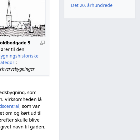
Det 20. århundrede
Toldbodgade 5
ører til den
bygningshistoriske
kategori
:
Erhvervsbygninger
tedsbygning, som
. Virksomheden lå
scentral
, som var
t om og kørt ud til
refter skulle blive
givet navn til gaden.