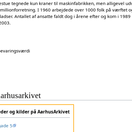
tue tegnede kun kraner til maskinfabrikken, men alligevel ud
n millionforretning. I 1960 arbejdede over 1000 folk på værftet
adser. Antallet af ansatte faldt dog i årene efter og kom i 1989
 2003.
bevaringsværdi
arhusarkivet
eder og kilder på AarhusArkivet
gade 5