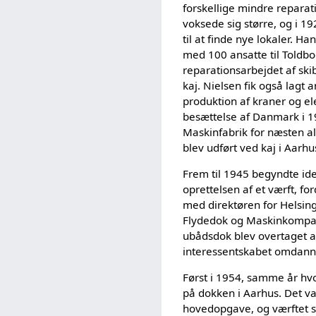
forskellige mindre repara
voksede sig større, og i 1
til at finde nye lokaler. Ha
med 100 ansatte til Toldb
reparationsarbejdet af ski
kaj. Nielsen fik også lagt a
produktion af kraner og el
besættelse af Danmark i 1
Maskinfabrik for næsten al
blev udført ved kaj i Aarh
Frem til 1945 begyndte ide
oprettelsen af et værft, f
med direktøren for Helsin
Flydedok og Maskinkompagn
ubådsdok blev overtaget a
interessentskabet omdannet
Først i 1954, samme år hv
på dokken i Aarhus. Det va
hovedopgave, og værftet s