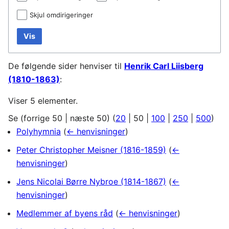
Skjul omdirigeringer
Vis
De følgende sider henviser til
Henrik Carl Liisberg
(1810-1863)
:
Viser 5 elementer.
Se (
forrige 50
|
næste 50
) (
20
|
50
|
100
|
250
|
500
)
Polyhymnia
(
← henvisninger
)
Peter Christopher Meisner (1816-1859)
(
←
henvisninger
)
Jens Nicolai Børre Nybroe (1814-1867)
(
←
henvisninger
)
Medlemmer af byens råd
(
← henvisninger
)