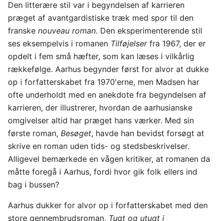
Den litterære stil var i begyndelsen af karrieren
præget af avantgardistiske træk med spor til den
franske
nouveau roman
. Den eksperimenterende stil
ses eksempelvis i romanen
Tilføjelser
fra 1967, der er
opdelt i fem små hæfter, som kan læses i vilkårlig
rækkefølge. Aarhus begynder først for alvor at dukke
op i forfatterskabet fra 1970'erne, men Madsen har
ofte underholdt med en anekdote fra begyndelsen af
karrieren, der illustrerer, hvordan de aarhusianske
omgivelser altid har præget hans værker. Med sin
første roman,
Besøget
, havde han bevidst forsøgt at
skrive en roman uden tids- og stedsbeskrivelser.
Alligevel bemærkede en vågen kritiker, at romanen da
måtte foregå i Aarhus, fordi hvor gik folk ellers ind
bag i bussen?
Aarhus dukker for alvor op i forfatterskabet med den
store gennembrudsroman,
Tugt og utugt i