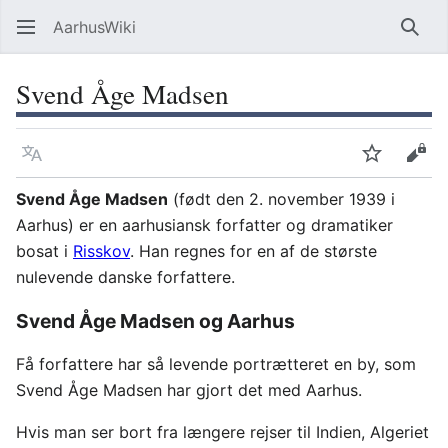
AarhusWiki
Søg
Svend Åge Madsen
Sprog
Overvåg
Vis 
Svend Åge Madsen
(født den 2. november 1939 i
Aarhus) er en aarhusiansk forfatter og dramatiker
bosat i
Risskov
. Han regnes for en af de største
nulevende danske forfattere.
Svend Åge Madsen og Aarhus
Få forfattere har så levende portrætteret en by, som
Svend Åge Madsen har gjort det med Aarhus.
Hvis man ser bort fra længere rejser til Indien, Algeriet