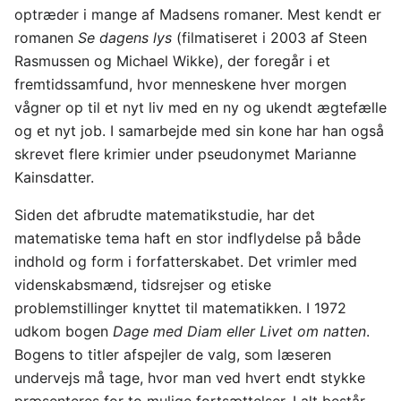
optræder i mange af Madsens romaner. Mest kendt er
romanen
Se dagens lys
(filmatiseret i 2003 af Steen
Rasmussen og Michael Wikke), der foregår i et
fremtidssamfund, hvor menneskene hver morgen
vågner op til et nyt liv med en ny og ukendt ægtefælle
og et nyt job. I samarbejde med sin kone har han også
skrevet flere krimier under pseudonymet Marianne
Kainsdatter.
Siden det afbrudte matematikstudie, har det
matematiske tema haft en stor indflydelse på både
indhold og form i forfatterskabet. Det vrimler med
videnskabsmænd, tidsrejser og etiske
problemstillinger knyttet til matematikken. I 1972
udkom bogen
Dage med Diam eller Livet om natten
.
Bogens to titler afspejler de valg, som læseren
undervejs må tage, hvor man ved hvert endt stykke