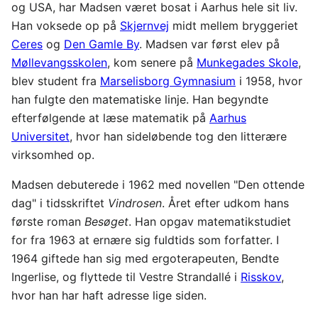
og USA, har Madsen været bosat i Aarhus hele sit liv.
Han voksede op på
Skjernvej
midt mellem bryggeriet
Ceres
og
Den Gamle By
. Madsen var først elev på
Møllevangsskolen
, kom senere på
Munkegades Skole
,
blev student fra
Marselisborg Gymnasium
i 1958, hvor
han fulgte den matematiske linje. Han begyndte
efterfølgende at læse matematik på
Aarhus
Universitet
, hvor han sideløbende tog den litterære
virksomhed op.
Madsen debuterede i 1962 med novellen "Den ottende
dag" i tidsskriftet
Vindrosen
. Året efter udkom hans
første roman
Besøget
. Han opgav matematikstudiet
for fra 1963 at ernære sig fuldtids som forfatter. I
1964 giftede han sig med ergoterapeuten, Bendte
Ingerlise, og flyttede til Vestre Strandallé i
Risskov
,
hvor han har haft adresse lige siden.