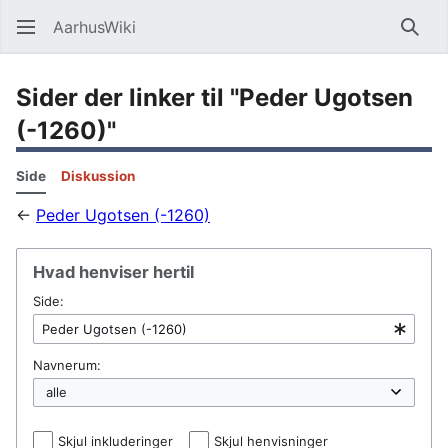
AarhusWiki
Søg
Sider der linker til "Peder Ugotsen
(-1260)"
Side
Diskussion
←
Peder Ugotsen (-1260)
Hvad henviser hertil
Side:
Navnerum:
Skjul inkluderinger
Skjul henvisninger