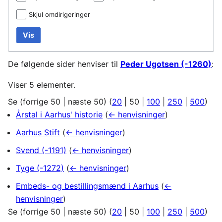
Skjul omdirigeringer
Vis
De følgende sider henviser til
Peder Ugotsen (-1260)
:
Viser 5 elementer.
Se (
forrige 50
|
næste 50
) (
20
|
50
|
100
|
250
|
500
)
Årstal i Aarhus' historie
(
← henvisninger
)
Aarhus Stift
(
← henvisninger
)
Svend (-1191)
(
← henvisninger
)
Tyge (-1272)
(
← henvisninger
)
Embeds- og bestillingsmænd i Aarhus
(
←
henvisninger
)
Se (
forrige 50
|
næste 50
) (
20
|
50
|
100
|
250
|
500
)