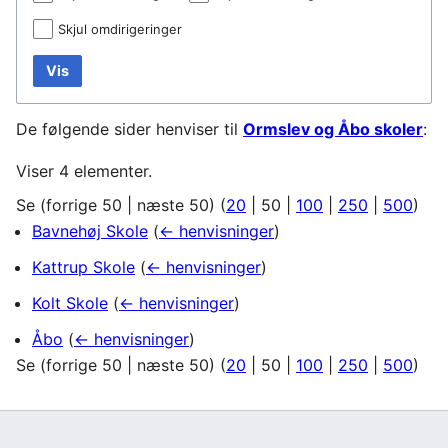
Skjul omdirigeringer
Vis
De følgende sider henviser til
Ormslev og Åbo skoler
:
Viser 4 elementer.
Se (
forrige 50
|
næste 50
) (
20
|
50
|
100
|
250
|
500
)
Bavnehøj Skole
(
← henvisninger
)
Kattrup Skole
(
← henvisninger
)
Kolt Skole
(
← henvisninger
)
Åbo
(
← henvisninger
)
Se (
forrige 50
|
næste 50
) (
20
|
50
|
100
|
250
|
500
)