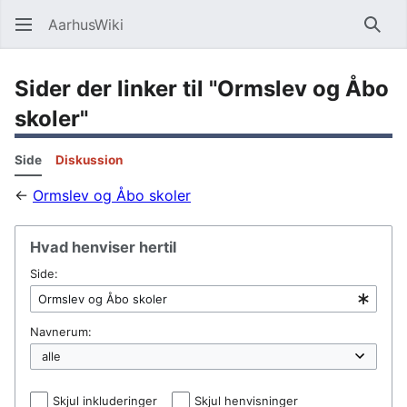
AarhusWiki
Søg
Sider der linker til "Ormslev og Åbo
skoler"
Side
Diskussion
←
Ormslev og Åbo skoler
Hvad henviser hertil
Side:
Navnerum:
Skjul inkluderinger
Skjul henvisninger