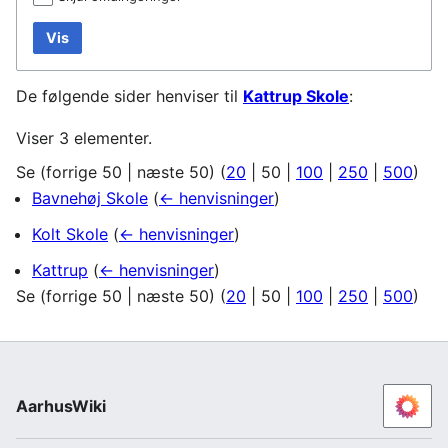
Vis
De følgende sider henviser til
Kattrup Skole
:
Viser 3 elementer.
Se (
forrige 50
|
næste 50
) (
20
|
50
|
100
|
250
|
500
)
Bavnehøj Skole
(
← henvisninger
)
Kolt Skole
(
← henvisninger
)
Kattrup
(
← henvisninger
)
Se (
forrige 50
|
næste 50
) (
20
|
50
|
100
|
250
|
500
)
AarhusWiki