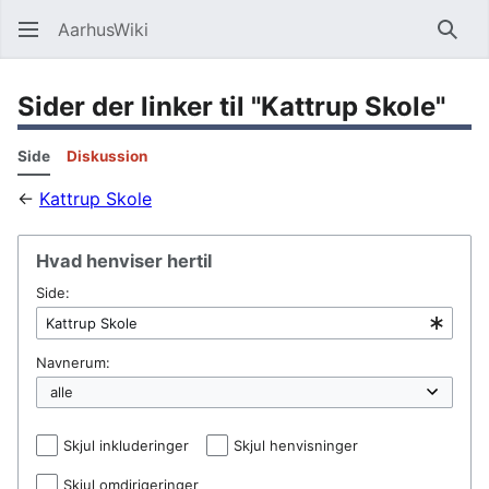
AarhusWiki
Søg
Sider der linker til "Kattrup Skole"
Side
Diskussion
←
Kattrup Skole
Hvad henviser hertil
Side:
Navnerum:
Skjul inkluderinger
Skjul henvisninger
Skjul omdirigeringer