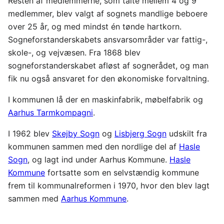
Resten af medlemmerne, som talte mellem 4 og 9
medlemmer, blev valgt af sognets mandlige beboere
over 25 år, og med mindst én tønde hartkorn.
Sogneforstanderskabets ansvarsområder var fattig-,
skole-, og vejvæsen. Fra 1868 blev
sogneforstanderskabet afløst af sognerådet, og man
fik nu også ansvaret for den økonomiske forvaltning.
I kommunen lå der en maskinfabrik, møbelfabrik og
Aarhus Tarmkompagni
.
I 1962 blev
Skejby Sogn
og
Lisbjerg Sogn
udskilt fra
kommunen sammen med den nordlige del af
Hasle
Sogn
, og lagt ind under Aarhus Kommune.
Hasle
Kommune
fortsatte som en selvstændig kommune
frem til kommunalreformen i 1970, hvor den blev lagt
sammen med
Aarhus Kommune
.