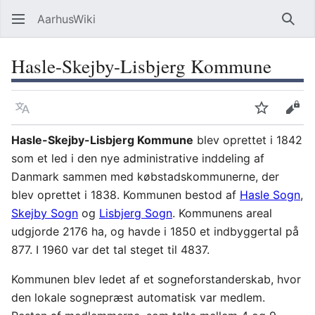
AarhusWiki
Søg
Hasle-Skejby-Lisbjerg Kommune
Sprog
Overvåg
Vis 
Hasle-Skejby-Lisbjerg Kommune
blev oprettet i 1842
som et led i den nye administrative inddeling af
Danmark sammen med købstadskommunerne, der
blev oprettet i 1838. Kommunen bestod af
Hasle Sogn
,
Skejby Sogn
og
Lisbjerg Sogn
. Kommunens areal
udgjorde 2176 ha, og havde i 1850 et indbyggertal på
877. I 1960 var det tal steget til 4837.
Kommunen blev ledet af et sogneforstanderskab, hvor
den lokale sognepræst automatisk var medlem.