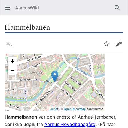
AarhusWiki
Søg
Hammelbanen
Sprog
Overvåg
Vis 
+
−
Leaflet
| ©
OpenStreetMap
contributors
Hammelbanen
var den eneste af Aarhus' jernbaner,
der ikke udgik fra
Aarhus Hovedbanegård
. (På nær