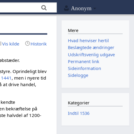
Anonym
Mere
Hvad henviser hertil
Vis kilde
Historik
Beslægtede ændringer
Udskriftsvenlig udgave
købstæder.
Permanent link
Sideinformation
styre. Oprindeligt blev
Sidelogge
i 1441
, men i nyere tid
å at drive handel,
t kendte
Kategorier
 en bekræftelse på
Indtil 1536
rste halvdel af 1200-