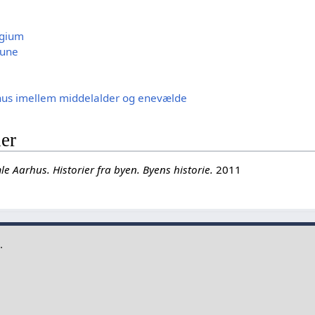
egium
une
rhus imellem middelalder og enevælde
der
e Aarhus. Historier fra byen. Byens historie.
2011
.