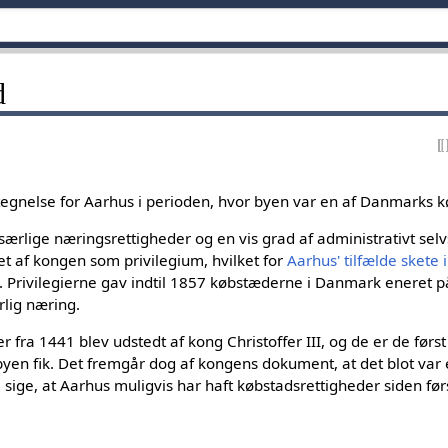
d
egnelse for Aarhus i perioden, hvor byen var en af Danmarks 
ærlige næringsrettigheder og en vis grad af administrativt selv
t af kongen som privilegium, hvilket for
Aarhus' tilfælde skete 
ov. Privilegierne gav indtil 1857 købstæderne i Danmark eneret p
lig næring.
 fra 1441 blev udstedt af kong Christoffer III, og de er de førs
byen fik. Det fremgår dog af kongens dokument, at det blot var
vil sige, at Aarhus muligvis har haft købstadsrettigheder siden fø