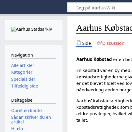
Aarhus Købsta
Side
Diskussion
Navigation
Aarhus Købstad
er en bet
Alle artikler
En købstad var en by med s
Kategorier
købstadsrettighederne give
Specialsider
er det blevet tildelt ved l
Tilfældig side
håndværk og anden borger
Deltagelse
Aarhus' købstadsrettigheder
købstadsrettigheder, som 
Opret en konto
ældre privilegier, hvilket 
Sådan skriver du en
tallet.
artikel
Hjælp