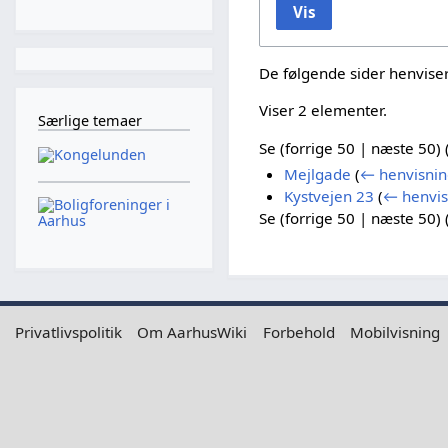
Vis
De følgende sider henviser
Viser 2 elementer.
Særlige temaer
Se (
forrige 50
|
næste 50
) 
Mejlgade
(
← henvisnin
Kystvejen 23
(
← henvis
Se (
forrige 50
|
næste 50
) 
Privatlivspolitik
Om AarhusWiki
Forbehold
Mobilvisning