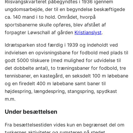
Riisvangskvarteret påbegyndtes i 1936 igennem
ungdomsarbejde, der til en begyndelse beskæftigede
ca. 140 mand i to hold. Området, hvorpå
sportsbanerne skulle opføres, blev afstået af
forpagter Løwschall af gården
Kristianslyst
.
Idrætsparken stod færdig i 1939 og indeholdt ved
indvielsen en opvisningsbane for fodbold med plads til
godt 5000 tilskuere (med mulighed for udvidelse til
det dobbelte antal), to træningsbaner for fodbold, tre
tennisbaner, en kastegård, en seksdelt 100 m løbebane
og en firedelt 400 m løbebane samt baner til
højdespring, længdespring, stangspring, spydkast
m.m.
Under besættelsen
Fra besættelsestiden vides kun en begrænset del om
tyskernes aktiviteter og rumsteren på stedet.