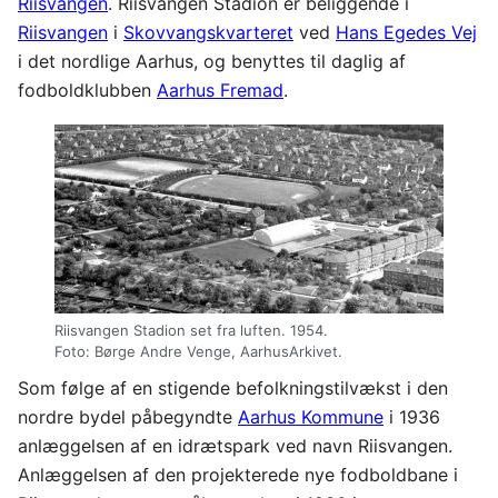
Riisvangen
. Riisvangen Stadion er beliggende i
Riisvangen
i
Skovvangskvarteret
ved
Hans Egedes Vej
i det nordlige Aarhus, og benyttes til daglig af
fodboldklubben
Aarhus Fremad
.
Riisvangen Stadion set fra luften. 1954.
Foto: Børge Andre Venge, AarhusArkivet.
Som følge af en stigende befolkningstilvækst i den
nordre bydel påbegyndte
Aarhus Kommune
i 1936
anlæggelsen af en idrætspark ved navn Riisvangen.
Anlæggelsen af den projekterede nye fodboldbane i