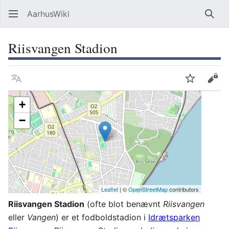
AarhusWiki
Søg
Riisvangen Stadion
Sprog
Overvåg
Vis 
+
−
Leaflet
| ©
OpenStreetMap
contributors
Riisvangen Stadion
(ofte blot benævnt
Riisvangen
eller
Vangen
) er et fodboldstadion i
Idrætsparken