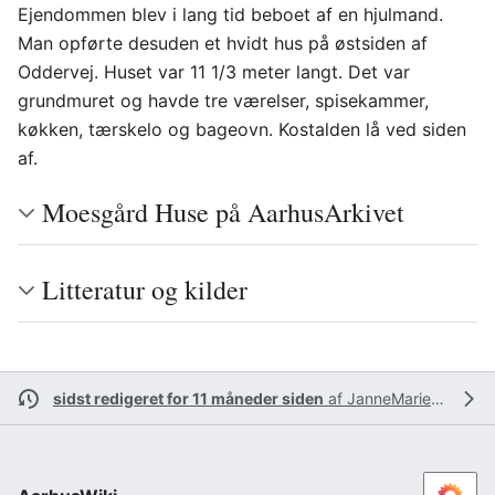
Ejendommen blev i lang tid beboet af en hjulmand.
Man opførte desuden et hvidt hus på østsiden af
Oddervej. Huset var 11 1/3 meter langt. Det var
grundmuret og havde tre værelser, spisekammer,
køkken, tærskelo og bageovn. Kostalden lå ved siden
af.
Moesgård Huse på AarhusArkivet
Litteratur og kilder
sidst redigeret for 11 måneder siden
af
JanneMarieBarslev