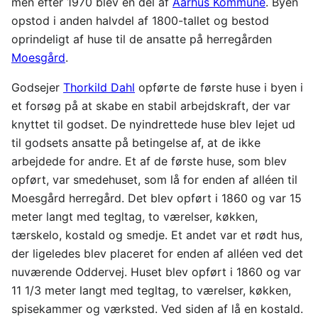
men efter 1970 blev en del af
Aarhus Kommune
. Byen
opstod i anden halvdel af 1800-tallet og bestod
oprindeligt af huse til de ansatte på herregården
Moesgård
.
Godsejer
Thorkild Dahl
opførte de første huse i byen i
et forsøg på at skabe en stabil arbejdskraft, der var
knyttet til godset. De nyindrettede huse blev lejet ud
til godsets ansatte på betingelse af, at de ikke
arbejdede for andre. Et af de første huse, som blev
opført, var smedehuset, som lå for enden af alléen til
Moesgård herregård. Det blev opført i 1860 og var 15
meter langt med tegltag, to værelser, køkken,
tærskelo, kostald og smedje. Et andet var et rødt hus,
der ligeledes blev placeret for enden af alléen ved det
nuværende Oddervej. Huset blev opført i 1860 og var
11 1/3 meter langt med tegltag, to værelser, køkken,
spisekammer og værksted. Ved siden af lå en kostald.