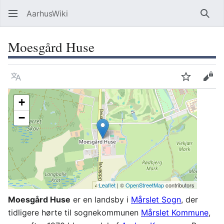
AarhusWiki
Søg
Moesgård Huse
Sprog
Overvåg
Vis 
+
−
Leaflet
| ©
OpenStreetMap
contributors
Moesgård Huse
er en landsby i
Mårslet Sogn
, der
tidligere hørte til sognekommunen
Mårslet Kommune
,