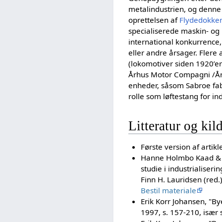
metalindustrien, og denne 
oprettelsen af
Flydedokke
specialiserede maskin- og
international konkurrence,
eller andre årsager. Flere 
(lokomotiver siden 1920’e
Århus Motor Compagni /Årh
enheder, såsom Sabroe fabr
rolle som løftestang for in
Litteratur og kil
Første version af artik
Hanne Holmbo Kaad & Je
studie i industrialiseri
Finn H. Lauridsen (red.
Bestil materiale
Erik Korr Johansen, "Bye
1997, s. 157-210, især 