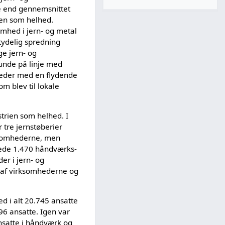
e end gennemsnittet
ien som helhed.
mhed i jern- og metal
ydelig spredning
e jern- og
unde på linje med
mheder med en flydende
m blev til lokale
strien som helhed. I
 tre jernstøberier
rksomhederne, men
erede 1.470 håndværks-
er i jern- og
% af virksomhederne og
d i alt 20.745 ansatte
96 ansatte. Igen var
nsatte i håndværk og