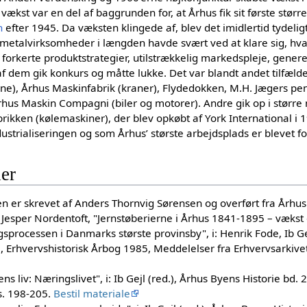
vækst var en del af baggrunden for, at Århus fik sit første stør
n
efter 1945. Da væksten klingede af, blev det imidlertid tydeligt
 metalvirksomheder i længden havde svært ved at klare sig, hva
 forkerte produktstrategier, utilstrækkelig markedspleje, genere
af dem gik konkurs og måtte lukke. Det var blandt andet tilfælde
rne), Århus Maskinfabrik (kraner), Flydedokken, M.H. Jægers pe
us Maskin Compagni (biler og motorer). Andre gik op i større 
ikken (kølemaskiner), der blev opkøbt af York International i 
dustrialiseringen og som Århus’ største arbejdsplads er blevet fo
der
len er skrevet af Anders Thornvig Sørensen og overført fra Århu
sper Nordentoft, "Jernstøberierne i Århus 1841-1895 – vækst o
ngsprocessen i Danmarks største provinsby", i: Henrik Fode, Ib Ge
), Erhvervshistorisk Årbog 1985, Meddelelser fra Erhvervsarkivet 
ns liv: Næringslivet", i: Ib Gejl (red.), Århus Byens Historie bd.
s. 198-205.
Bestil materiale