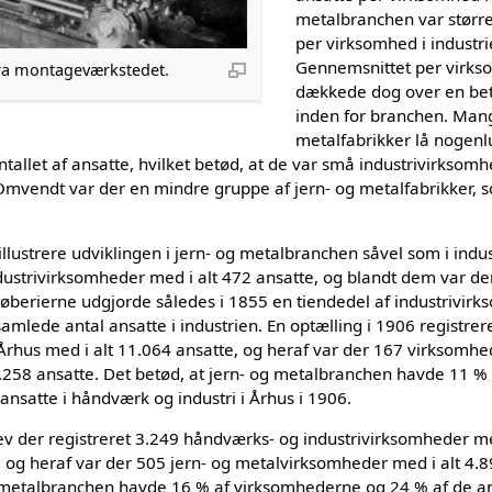
metalbranchen var størr
per virksomhed i industr
Gennemsnittet per virkso
 fra montageværkstedet.
dækkede dog over en bet
inden for branchen. Mang
metalfabrikker lå nogenl
ntallet af ansatte, hvilket betød, at de var små industrivirkso
mvendt var der en mindre gruppe af jern- og metalfabrikker, so
illustrere udviklingen i jern- og metalbranchen såvel som i indu
dustrivirksomheder med i alt 472 ansatte, og blandt dem var der
støberierne udgjorde således i 1855 en tiendedel af industrivi
amlede antal ansatte i industrien. En optælling i 1906 registr
Århus med i alt 11.064 ansatte, og heraf var der 167 virksomhed
.258 ansatte. Det betød, at jern- og metalbranchen havde 11 
ansatte i håndværk og industri i Århus i 1906.
ev der registreret 3.249 håndværks- og industrivirksomheder me
r, og heraf var der 505 jern- og metalvirksomheder med i alt 4.8
og metalbranchen havde 16 % af virksomhederne og 24 % af de a