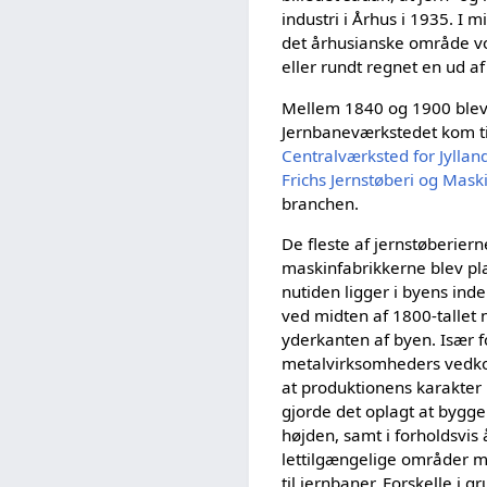
industri i Århus i 1935. I
det århusianske område vok
eller rundt regnet en ud af 
Mellem 1840 og 1900 blev d
Jernbaneværkstedet kom ti
Centralværksted for Jyllan
Frichs Jernstøberi og Mask
branchen.
De fleste af jernstøberier
maskinfabrikkerne blev pla
nutiden ligger i byens in
ved midten af 1800-tallet n
yderkanten af byen. Især fo
metalvirksomheders vedk
at produktionens karakter
gjorde det oplagt at bygge
højden, samt i forholdsvis
lettilgængelige områder 
til jernbaner. Forskelle i g