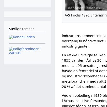
A/S Frichs 1890. Interiør
Særlige temaer
industriens gennemsnit i a
overgang til håndværket. O
industrigiganter.
En række udvalgte tal kan 
1855 var der i Århus 30 in
med i alt 95 ansatte. Jern
havde en femtedel af det s
og industrivirksomheder i 
metalbranchen med i alt 2
20 % af det samlede antal 
Ved en optælling i 1935 bl
i Århus inklusive forstæde
billedet sådan, at jern- 