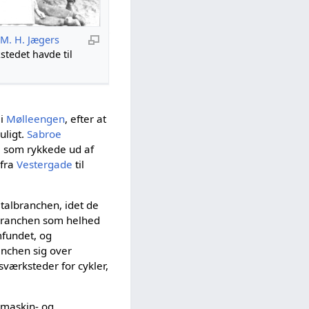
d
M. H. Jægers
stedet havde til
 i
Mølleengen
, efter at
uligt.
Sabroe
, som rykkede ud af
fra
Vestergade
til
talbranchen, idet de
 branchen som helhed
fundet, og
nchen sig over
værksteder for cykler,
 maskin- og