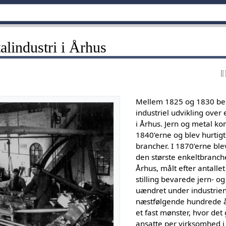
lindustri i Århus
Mellem 1825 og 1830 beg
industriel udvikling over 
i Århus. Jern og metal ko
1840’erne og blev hurtigt 
brancher. I 1870’erne ble
den største enkeltbranche
Århus, målt efter antalle
stilling bevarede jern- 
uændret under industrien
næstfølgende hundrede å
et fast mønster, hvor det
ansatte per virksomhed i 