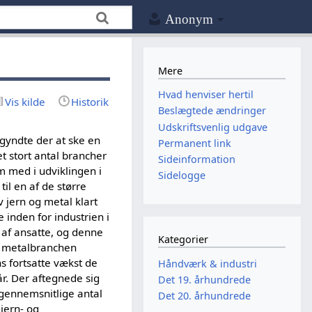
Anonym
Mere
Hvad henviser hertil
Vis kilde
Historik
Beslægtede ændringer
Udskriftsvenlig udgave
yndte der at ske en
Permanent link
et stort antal brancher
Sideinformation
m med i udviklingen i
Sidelogge
til en af de større
v jern og metal klart
 inden for industrien i
t af ansatte, og denne
Kategorier
og metalbranchen
s fortsatte vækst de
Håndværk & industri
r. Der aftegnede sig
Det 19. århundrede
 gennemsnitlige antal
Det 20. århundrede
jern- og