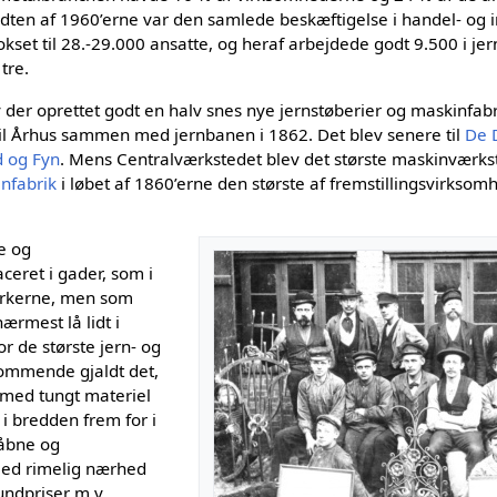
 midten af 1960’erne var den samlede beskæftigelse i handel- og 
set til 28.-29.000 ansatte, og heraf arbejdede godt 9.500 i je
tre.
er oprettet godt en halv snes nye jernstøberier og maskinfabr
l Århus sammen med jernbanen i 1862. Det blev senere til
De 
d og Fyn
. Mens Centralværkstedet blev det største maskinværkst
infabrik
i løbet af 1860’erne den største af fremstillingsvirksom
ne og
ceret i gader, som i
derkerne, men som
ærmest lå lidt i
r de største jern- og
ommende gjaldt det,
 med tungt materiel
 i bredden frem for i
 åbne og
med rimelig nærhed
rundpriser m.v.