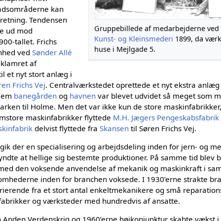
tadsområderne kan
 retning. Tendensen
Gruppebillede af medarbejderne ve
gte ud mod
Kunst- og Kleinsmederi
1899, da værk
900-tallet. Frichs
huse i Mejlgade 5.
enhed ved
Sønder Allé
klamret af
l et nyt stort anlæg i
ren Frichs Vej
. Centralværkstedet oprettede et nyt ekstra anlæg
llem
banegården
og
havnen
var blevet udvidet så meget som m
karken til Holme. Men det var ikke kun de store maskinfabrikker
mstore maskinfabrikker flyttede
M.H. Jægers Pengeskabsfabrik
kinfabrik
delvist flyttede fra
Skansen
til Søren Frichs Vej.
k der en specialisering og arbejdsdeling inden for jern- og me
ndte at hellige sig bestemte produktioner. På samme tid blev
 med den voksende anvendelse af mekanik og maskinkraft i sam
mhederne inden for branchen voksede. I 1930’erne strakte bra
ierende fra et stort antal enkeltmekanikere og små reparations
ntal fabrikker og værksteder med hundredvis af ansatte.
Anden Verdenskrig og 1960’erne højkonjunktur skabte vækst i