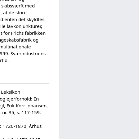
re skibsværft med
, at de store
d enten det skyldtes
lle lavkonjunkturer,
t for Frichs fabrikken
ngeskabsfabrik og
multinationale
1999. Sværindustriens
rtid.
s Leksikon
g ejerforhold: En
jl, Erik Korr Johansen,
nr. 35, s. 117-159.
 2: 1720-1870, Århus