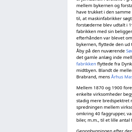
mellem bykernen og fors
have trukket i den samme
til, at maskinfabrikker sø
forstæderne blev udtalt i 1
fabrikken med sin beligg
efterhånden var blevet om
bykernen, flyttede den ud ti
Åby på den nuværende
Sø
det gamle anlæg inde me
fabrikken
flyttede fra Dyn
midtbyen. Blandt de melle
Brabrand, mens
Århus Mas
Mellem 1870 og 1900 foregi
enkelte virksomheder begy
stadig mere bredspektret
spredningen mellem virkso
omkring 40 faggrupper, var
biler, m.m., til et lille a
Genopbygningen efter den 