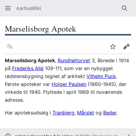
AarhusWiki
Søg
Marselisborg Apotek
Sprog
Overvåg
Vis 
Marselisborg Apotek
,
Rundhøjtorvet
3, åbnede i 1914
på
Frederiks Allé
109-111, som var en nybygget
rødstensbygning tegnet af arkitekt
Vilhelm Puck
.
Første apoteker var
Holger Paulsen
(1860-1945), der
virkede til 1940. Flyttede i april 1969 til nuværende
adresse.
Har apoteksudsalg i
Tranbjerg
,
Mårslet
og
Beder
.