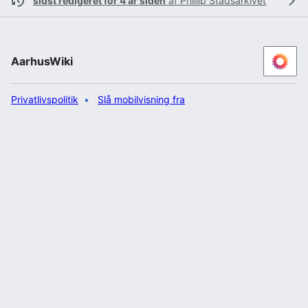
sidst redigeret for 4 år siden
af
Phillip Stadsarkivet
AarhusWiki
Privatlivspolitik
Slå mobilvisning fra