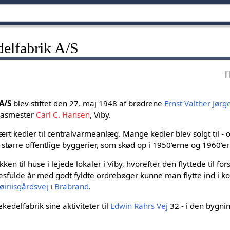
elfabrik A/S
 A/S
blev stiftet den 27. maj 1948 af brødrene
Ernst Valther Jør
gasmester
Carl C. Hansen
, Viby.
t kedler til centralvarmeanlæg. Mange kedler blev solgt til - og
 større offentlige byggerier, som skød op i 1950'erne og 1960'e
kken til huse i lejede lokaler i Viby, hvorefter den flyttede til fo
esfulde år med godt fyldte ordrebøger kunne man flytte ind i ko
øiriisgårdsvej
i
Brabrand
.
kedelfabrik sine aktiviteter til
Edwin Rahrs Vej
32 - i den bygni