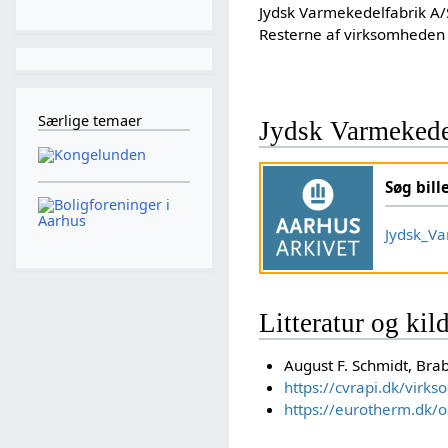
Jydsk Varmekedelfabrik A/S
Resterne af virksomheden 
Særlige temaer
Jydsk Varmekede
Søg bill
Jydsk_Va
Litteratur og kil
August F. Schmidt, Brab
https://cvrapi.dk/vir
https://eurotherm.dk/