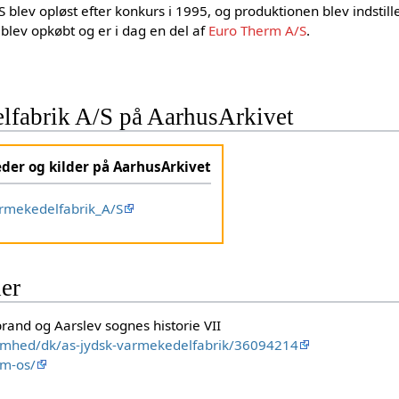
 blev opløst efter konkurs i 1995, og produktionen blev indstill
blev opkøbt og er i dag en del af
Euro Therm A/S
.
lfabrik A/S på AarhusArkivet
eder og kilder på AarhusArkivet
rmekedelfabrik_A/S
der
rand og Aarslev sognes historie VII
ksomhed/dk/as-jydsk-varmekedelfabrik/36094214
om-os/