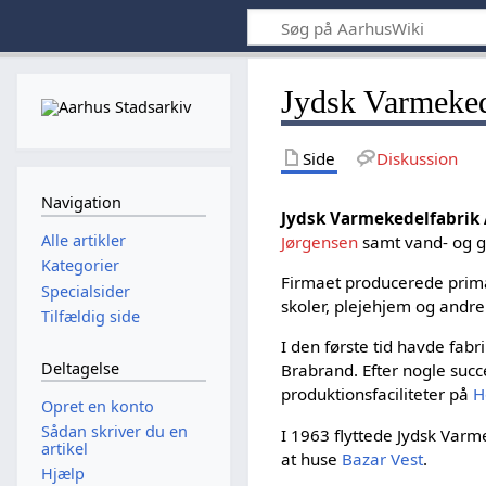
Jydsk Varmeked
Side
Diskussion
Navigation
Jydsk Varmekedelfabrik
Alle artikler
Jørgensen
samt vand- og 
Kategorier
Firmaet producerede primær
Specialsider
skoler, plejehjem og andre
Tilfældig side
I den første tid havde fabri
Deltagelse
Brabrand. Efter nogle succ
produktionsfaciliteter på
H
Opret en konto
Sådan skriver du en
I 1963 flyttede Jydsk Varme
artikel
at huse
Bazar Vest
.
Hjælp