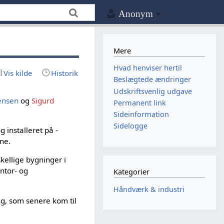
Anonym
Mere
Hvad henviser hertil
Vis kilde
Historik
Beslægtede ændringer
Udskriftsvenlig udgave
gensen
og
Sigurd
Permanent link
Sideinformation
Sidelogge
 installeret på -
rne.
rskellige bygninger i
ntor- og
Kategorier
Håndværk & industri
ng, som senere kom til