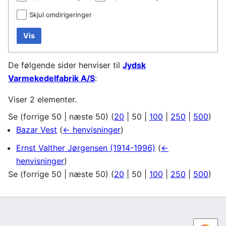
Skjul omdirigeringer
Vis
De følgende sider henviser til
Jydsk
Varmekedelfabrik A/S
:
Viser 2 elementer.
Se (
forrige 50
|
næste 50
) (
20
|
50
|
100
|
250
|
500
)
Bazar Vest
(
← henvisninger
)
Ernst Valther Jørgensen (1914-1996)
(
←
henvisninger
)
Se (
forrige 50
|
næste 50
) (
20
|
50
|
100
|
250
|
500
)