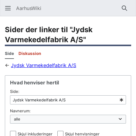
AarhusWiki
Søg
Sider der linker til "Jydsk
Varmekedelfabrik A/S"
Side
Diskussion
←
Jydsk Varmekedelfabrik A/S
Hvad henviser hertil
Side:
Navnerum:
Skjul inkluderinger
Skjul henvisninger