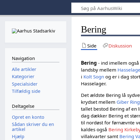
Bering
Side
Diskussion
Navigation
Bering
- ind imellem også
Alle artikler
landsby mellem
Hasselag
i
Kolt Sogn
og er i dag stor
Kategorier
Hasselager.
Specialsider
Tilfældig side
Det ældste Bering lå sydves
krydset mellem
Giber Ring
Deltagelse
tallet bestod Bering af en 
dag dækker Bering et stør
Opret en konto
til nordøst for førnævnte 
Sådan skriver du en
artikel
kaldes også
Bering Kirkeb
villakvarter samt
Bering V
Hjælp