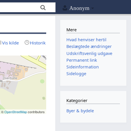
Anonym
Mere
Hvad henviser hertil
Vis kilde
Historik
Beslægtede ændringer
Udskriftsvenlig udgave
Permanent link
Sideinformation
Sidelogge
Kategorier
Byer & bydele
| ©
OpenStreetMap
contributors