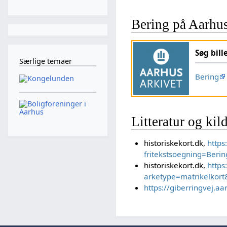
Bering på Aarhu
Søg bill
Særlige temaer
Bering
Litteratur og kil
historiskekort.dk,
https
fritekstsoegning=Berin
historiskekort.dk,
https
arketype=matrikelkort&
https://giberringvej.aa