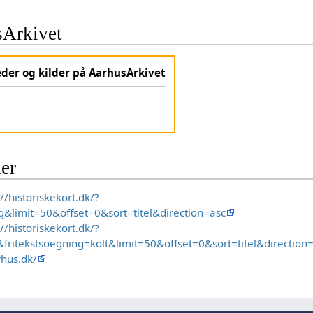
sArkivet
eder og kilder på AarhusArkivet
der
://historiskekort.dk/?
g&limit=50&offset=0&sort=titel&direction=asc
://historiskekort.dk/?
fritekstsoegning=kolt&limit=50&offset=0&sort=titel&direction
rhus.dk/