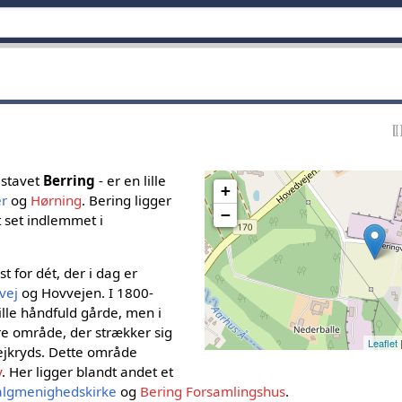
 stavet
Berring
- er en lille
+
er
og
Hørning
. Bering ligger
−
t set indlemmet i
t for dét, der i dag er
vej
og Hovvejen. I 1800-
lille håndfuld gårde, men i
re område, der strækker sig
Leaflet
vejkryds. Dette område
y
. Her ligger blandt andet et
algmenighedskirke
og
Bering Forsamlingshus
.