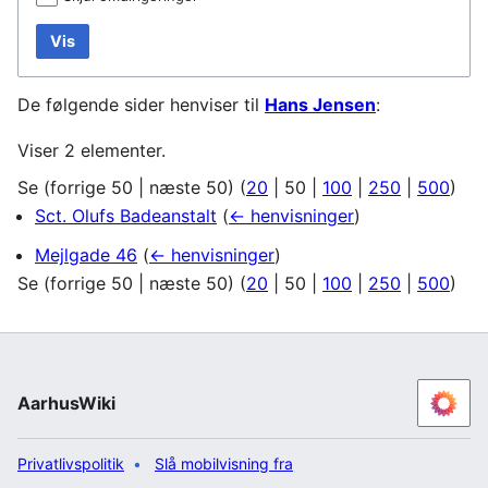
Vis
De følgende sider henviser til
Hans Jensen
:
Viser 2 elementer.
Se (
forrige 50
|
næste 50
) (
20
|
50
|
100
|
250
|
500
)
Sct. Olufs Badeanstalt
(
← henvisninger
)
Mejlgade 46
(
← henvisninger
)
Se (
forrige 50
|
næste 50
) (
20
|
50
|
100
|
250
|
500
)
AarhusWiki
Privatlivspolitik
Slå mobilvisning fra