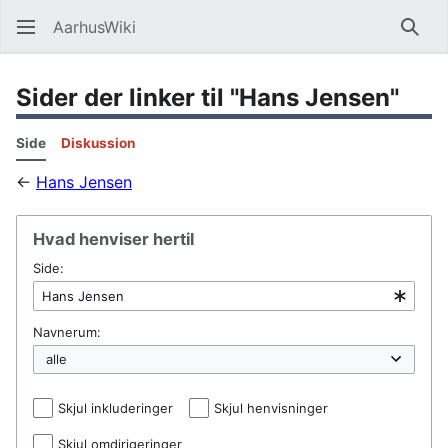
AarhusWiki
Søg
Sider der linker til "Hans Jensen"
Side
Diskussion
←
Hans Jensen
Hvad henviser hertil
Side:
Navnerum:
Skjul inkluderinger
Skjul henvisninger
Skjul omdirigeringer