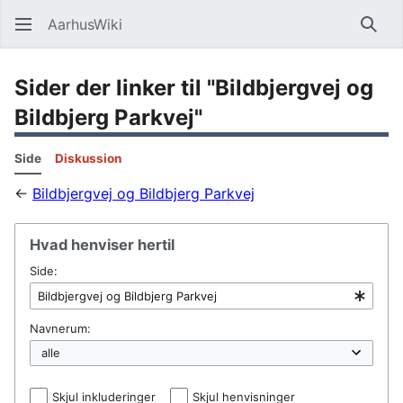
AarhusWiki
Søg
Sider der linker til "Bildbjergvej og
Bildbjerg Parkvej"
Side
Diskussion
←
Bildbjergvej og Bildbjerg Parkvej
Hvad henviser hertil
Side:
Navnerum:
Skjul inkluderinger
Skjul henvisninger