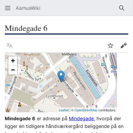
AarhusWiki
Søg
Mindegade 6
Sprog
Overvåg
Vis 
+
−
Leaflet
| ©
OpenStreetMap
contributors
Mindegade 6
er adresse på
Mindegade
, hvorpå der
ligger en tidligere håndværkergård beliggende på en