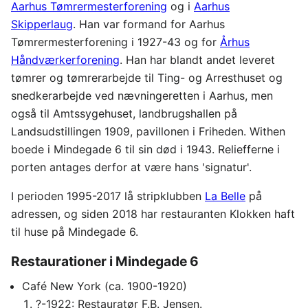
Aarhus Tømrermesterforening
og i
Aarhus
Skipperlaug
. Han var formand for Aarhus
Tømrermesterforening i 1927-43 og for
Århus
Håndværkerforening
. Han har blandt andet leveret
tømrer og tømrerarbejde til Ting- og Arresthuset og
snedkerarbejde ved nævningeretten i Aarhus, men
også til Amtssygehuset, landbrugshallen på
Landsudstillingen 1909, pavillonen i Friheden. Withen
boede i Mindegade 6 til sin død i 1943. Reliefferne i
porten antages derfor at være hans 'signatur'.
I perioden 1995-2017 lå stripklubben
La Belle
på
adressen, og siden 2018 har restauranten Klokken haft
til huse på Mindegade 6.
Restaurationer i Mindegade 6
Café New York (ca. 1900-1920)
?-1922: Restauratør F.B. Jensen.