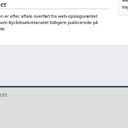
der
Va
len er efter aftale overført fra web-opslagsværket
som Byrådssekretariatet tidligere publicerede på
de.
3:57.