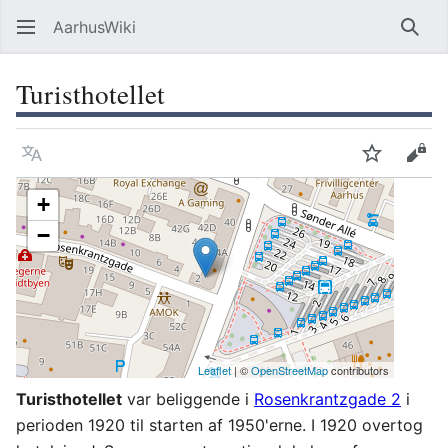
AarhusWiki
Søg
Turisthotellet
Sprog
Overvåg
Vis 
+
−
Leaflet
| ©
OpenStreetMap
contributors
Turisthotellet
var beliggende i
Rosenkrantzgade 2
i
perioden 1920 til starten af 1950'erne. I 1920 overtog