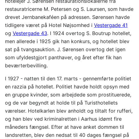
hotelejer J. Sørensen restaurationslokalerne fra
restauratricerne M. Petersen og S. Laursen, som havde
drevet Jernbanekaféen på adressen. Sørensen havde
tidligere været på Hotel Nøjsomhed i
Vestergade 41
og
Vestergade 43
. I 1924 overtog S. Boutrup hotellet,
men allerede i 1925 gik han konkurs, og hotellet blev
sat på tvangsauktion. J. Sørensen overtog det igen
som ufyldestgjort panthaver, og året efter fik han
beværterbevilling.
I 1927 - natten til den 17. marts - gennemførte politiet
en razzia på hotellet. Politiet havde holdt opsyn med
en gruppe kvinder, som arbejdede som prostituerede,
og de var begyndt at holde til på Turisthotellets
værelser. Hotelkarlen blev anholdt og tiltalt for rufferi,
og han blev ved kriminalretten i Aarhus idømt fire
måneders fængsel. Efter at have anket dommen til
landsretten, blev den nedsat til 40 dages fængsel på