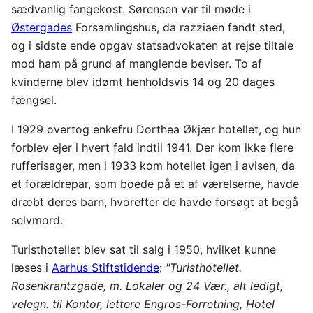
sædvanlig fangekost. Sørensen var til møde i
Østergades
Forsamlingshus, da razziaen fandt sted,
og i sidste ende opgav statsadvokaten at rejse tiltale
mod ham på grund af manglende beviser. To af
kvinderne blev idømt henholdsvis 14 og 20 dages
fængsel.
I 1929 overtog enkefru Dorthea Økjær hotellet, og hun
forblev ejer i hvert fald indtil 1941. Der kom ikke flere
rufferisager, men i 1933 kom hotellet igen i avisen, da
et forældrepar, som boede på et af værelserne, havde
dræbt deres barn, hvorefter de havde forsøgt at begå
selvmord.
Turisthotellet blev sat til salg i 1950, hvilket kunne
læses i
Aarhus Stiftstidende
:
"Turisthotellet.
Rosenkrantzgade, m. Lokaler og 24 Vær., alt ledigt,
velegn. til Kontor, lettere Engros-Forretning, Hotel