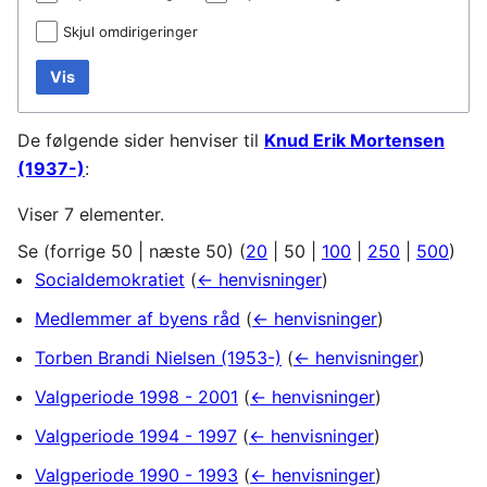
Skjul omdirigeringer
Vis
De følgende sider henviser til
Knud Erik Mortensen
(1937-)
:
Viser 7 elementer.
Se (
forrige 50
|
næste 50
) (
20
|
50
|
100
|
250
|
500
)
Socialdemokratiet
(
← henvisninger
)
Medlemmer af byens råd
(
← henvisninger
)
Torben Brandi Nielsen (1953-)
(
← henvisninger
)
Valgperiode 1998 - 2001
(
← henvisninger
)
Valgperiode 1994 - 1997
(
← henvisninger
)
Valgperiode 1990 - 1993
(
← henvisninger
)