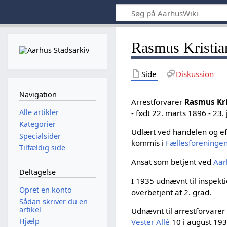
Rasmus Kristi
Side
Diskussion
Navigation
Arrestforvarer
Rasmus Kr
Alle artikler
- født 22. marts 1896 - 23.
Kategorier
Udlært ved handelen og e
Specialsider
kommis i
Fællesforeninge
Tilfældig side
Ansat som betjent ved
Aar
Deltagelse
I 1935 udnævnt til inspekti
Opret en konto
overbetjent af 2. grad.
Sådan skriver du en
artikel
Udnævnt til arrestforvare
Hjælp
Vester Allé
10 i august 19