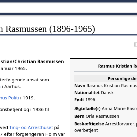
an Rasmussen (1896-1965)
istian/Christian Rasmussen
Rasmus Kristian 
 januar 1965.
Personlige de
fterfølgende ansat som
Navn
Rasmus Kristian Rasmu
n
i Aarhus.
Nationalitet
Dansk
hus Politi
i 1919.
Født
1896
Ægtefælle(r)
Anna Marie Ras
onsbetjent og i 1936 til
Børn
Orla Rasmussen
Beskæftigelse
Arrestforvarer, 
r ved
Ting- og Arresthuset
på
overbetjent
37 efter forgængeren Holm var