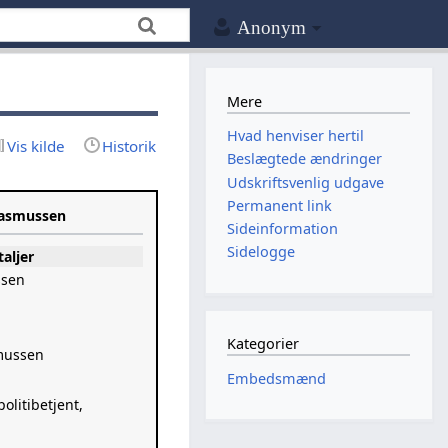
Anonym
Mere
Hvad henviser hertil
Vis kilde
Historik
Beslægtede ændringer
Udskriftsvenlig udgave
Permanent link
Rasmussen
Sideinformation
Sidelogge
taljer
ssen
Kategorier
mussen
Embedsmænd
politibetjent,