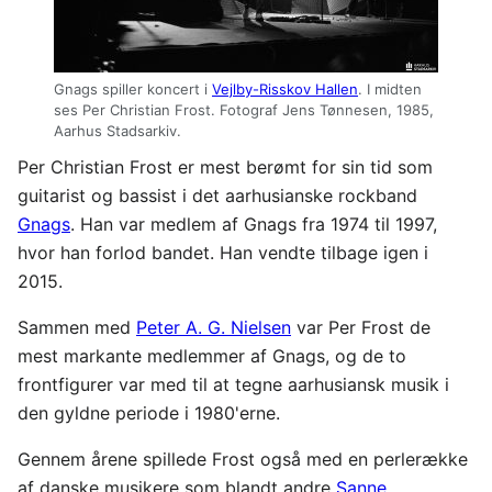
Gnags spiller koncert i
Vejlby-Risskov Hallen
. I midten
ses Per Christian Frost. Fotograf Jens Tønnesen, 1985,
Aarhus Stadsarkiv.
Per Christian Frost er mest berømt for sin tid som
guitarist og bassist i det aarhusianske rockband
Gnags
. Han var medlem af Gnags fra 1974 til 1997,
hvor han forlod bandet. Han vendte tilbage igen i
2015.
Sammen med
Peter A. G. Nielsen
var Per Frost de
mest markante medlemmer af Gnags, og de to
frontfigurer var med til at tegne aarhusiansk musik i
den gyldne periode i 1980'erne.
Gennem årene spillede Frost også med en perlerække
af danske musikere som blandt andre
Sanne