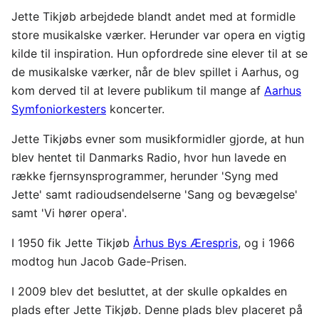
Jette Tikjøb arbejdede blandt andet med at formidle
store musikalske værker. Herunder var opera en vigtig
kilde til inspiration. Hun opfordrede sine elever til at se
de musikalske værker, når de blev spillet i Aarhus, og
kom derved til at levere publikum til mange af
Aarhus
Symfoniorkesters
koncerter.
Jette Tikjøbs evner som musikformidler gjorde, at hun
blev hentet til Danmarks Radio, hvor hun lavede en
række fjernsynsprogrammer, herunder 'Syng med
Jette' samt radioudsendelserne 'Sang og bevægelse'
samt 'Vi hører opera'.
I 1950 fik Jette Tikjøb
Århus Bys Ærespris
, og i 1966
modtog hun Jacob Gade-Prisen.
I 2009 blev det besluttet, at der skulle opkaldes en
plads efter Jette Tikjøb. Denne plads blev placeret på