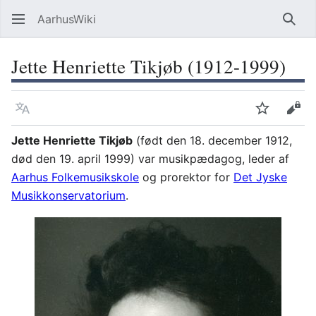
AarhusWiki
Søg
Jette Henriette Tikjøb (1912-1999)
Sprog
Overvåg
Vis 
Jette Henriette Tikjøb
(født den 18. december 1912,
død den 19. april 1999) var musikpædagog, leder af
Aarhus Folkemusikskole
og prorektor for
Det Jyske
Musikkonservatorium
.