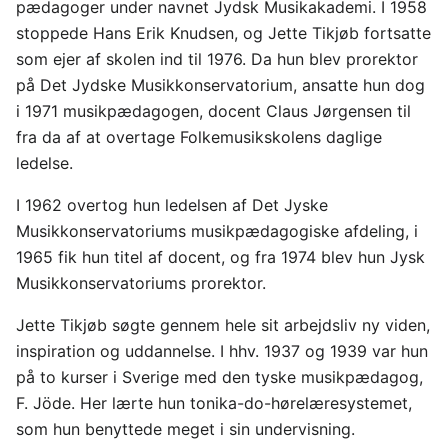
pædagoger under navnet Jydsk Musikakademi. I 1958
stoppede Hans Erik Knudsen, og Jette Tikjøb fortsatte
som ejer af skolen ind til 1976. Da hun blev prorektor
på Det Jydske Musikkonservatorium, ansatte hun dog
i 1971 musikpædagogen, docent Claus Jørgensen til
fra da af at overtage Folkemusikskolens daglige
ledelse.
I 1962 overtog hun ledelsen af Det Jyske
Musikkonservatoriums musikpædagogiske afdeling, i
1965 fik hun titel af docent, og fra 1974 blev hun Jysk
Musikkonservatoriums prorektor.
Jette Tikjøb søgte gennem hele sit arbejdsliv ny viden,
inspiration og uddannelse. I hhv. 1937 og 1939 var hun
på to kurser i Sverige med den tyske musikpædagog,
F. Jöde. Her lærte hun tonika-do-hørelæresystemet,
som hun benyttede meget i sin undervisning.