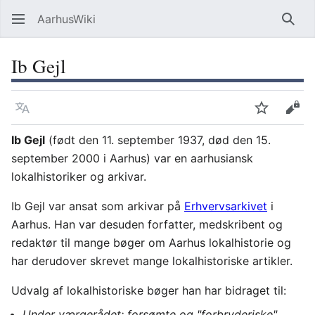
AarhusWiki
Søg
Ib Gejl
Sprog
Overvåg
Vis 
Ib Gejl
(født den 11. september 1937, død den 15.
september 2000 i Aarhus) var en aarhusiansk
lokalhistoriker og arkivar.
Ib Gejl var ansat som arkivar på
Erhvervsarkivet
i
Aarhus. Han var desuden forfatter, medskribent og
redaktør til mange bøger om Aarhus lokalhistorie og
har derudover skrevet mange lokalhistoriske artikler.
Udvalg af lokalhistoriske bøger han har bidraget til:
Under værgerådet: forsømte og "forbryderiske"