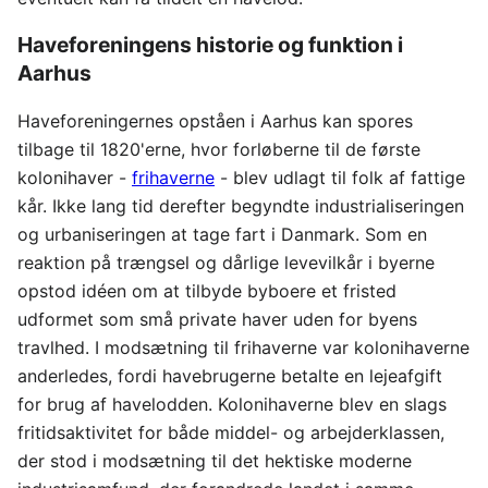
Haveforeningens historie og funktion i
Aarhus
Haveforeningernes opståen i Aarhus kan spores
tilbage til 1820'erne, hvor forløberne til de første
kolonihaver -
frihaverne
- blev udlagt til folk af fattige
kår. Ikke lang tid derefter begyndte industrialiseringen
og urbaniseringen at tage fart i Danmark. Som en
reaktion på trængsel og dårlige levevilkår i byerne
opstod idéen om at tilbyde byboere et fristed
udformet som små private haver uden for byens
travlhed. I modsætning til frihaverne var kolonihaverne
anderledes, fordi havebrugerne betalte en lejeafgift
for brug af havelodden. Kolonihaverne blev en slags
fritidsaktivitet for både middel- og arbejderklassen,
der stod i modsætning til det hektiske moderne