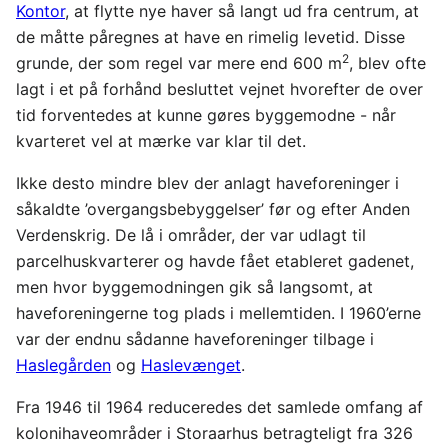
Kontor
, at flytte nye haver så langt ud fra centrum, at
de måtte påregnes at have en rimelig levetid. Disse
2
grunde, der som regel var mere end 600 m
, blev ofte
lagt i et på forhånd besluttet vejnet hvorefter de over
tid forventedes at kunne gøres byggemodne - når
kvarteret vel at mærke var klar til det.
Ikke desto mindre blev der anlagt haveforeninger i
såkaldte ’overgangsbebyggelser’ før og efter Anden
Verdenskrig. De lå i områder, der var udlagt til
parcelhuskvarterer og havde fået etableret gadenet,
men hvor byggemodningen gik så langsomt, at
haveforeningerne tog plads i mellemtiden. I 1960’erne
var der endnu sådanne haveforeninger tilbage i
Haslegården
og
Haslevænget
.
Fra 1946 til 1964 reduceredes det samlede omfang af
kolonihaveområder i Storaarhus betragteligt fra 326