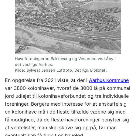
Haveforeningerne Bakkevang og Vesterled ved Åby i
det vestlige Aarhus.
Kilde: Sylvest Jensen Luftfoto, Det Kgl. Bibliotek.
En opgørelse fra 2021 viste, at der i
Aarhus Kommune
var 3800 kolonihaver, hvoraf de 3000 lå på kommunal
jord udlejet til kolonihaveforbundet og tre individuelle
foreninger. Borgere med interesse for at anskaffe sig
en kolonihave må i de fleste tilfælde væbne sig med
tålmodighed, da de fleste haveforeninger benytter sig
af ventelister, man skal skrive sig op på, før man
eventuelt kan få tildelt en havelod.