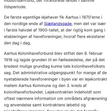
industrisamfund, der forandrede landet i samme
tidsperiode.
De første egentlige lejehaver fik Aarhus i 1870'erne i
den nordlige ende af
Sjællandsgade
, men det var især
i første halvdel af 1900-tallet, at der rigtig kom gang i
etableringen af haveforeninger, hvoraf flere eksisterer
den dag i dag.
Aarhus Kolonihaveforbund blev stiftet den 9. februar
1918 og lagde grunden til en fællesledelse, der på det
bredest mulige grundlag kunne tale kolonihavefolkets
sag. Det administrative udgangspunkt for mange af de
nyetablerede haveforeninger i byen var en lejekontrakt
mellem Aarhus Kommune og den 3. kreds af
kolonihaveforbundet. Lejekontrakten indeholdt som
oftest nærmere information om områdets afgrænsning
og anvendelse samt kontraktens løbetid og