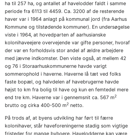
ha til 257 ha, og antallet af havelodder faldt i samme
periode fra 6113 til 4459. Ca. 3200 af de resterende
haver var i 1964 anlagt på kommunal jord (fra Aarhus
Kommune og tilstødende kommuner). En undersøgelse
viste i 1964, at hovedparten af aarhusianske
kolonihaveejere overvejende var gifte personer, hvoraf
der var en forholdsvis stor andel af ældre arbejdere
med jævne indkomster. Den viste også, at mellem 42
og 76 i Storaarhuskommunerne havde varigt
sommerophold i haverne. Haverne lå tæt ved folks
faste bopæl, og halvdelen af havebrugerne havde
højst to km fra bolig til have og kun en femtedel mere
2
end tre km. Haverne var i gennemsnit ca. 567 m
2
brutto og cirka 400-500 m
netto.
På trods af, at byens udvikling har ført til færre
kolonihaver, står haveforeningerne stadig som vigtige
fristeder for mange byboere. Havelodderne kan være