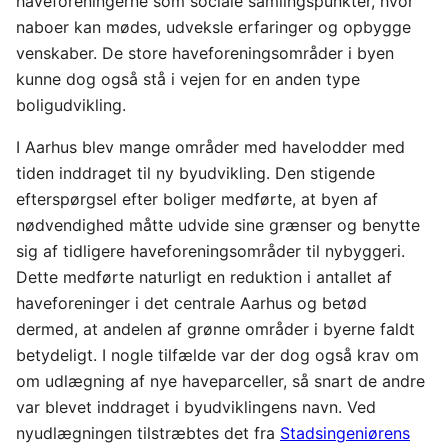
haveforeningerne som sociale samlingspunkter, hvor
naboer kan mødes, udveksle erfaringer og opbygge
venskaber. De store haveforeningsområder i byen
kunne dog også stå i vejen for en anden type
boligudvikling.
I Aarhus blev mange områder med havelodder med
tiden inddraget til ny byudvikling. Den stigende
efterspørgsel efter boliger medførte, at byen af
nødvendighed måtte udvide sine grænser og benytte
sig af tidligere haveforeningsområder til nybyggeri.
Dette medførte naturligt en reduktion i antallet af
haveforeninger i det centrale Aarhus og betød
dermed, at andelen af grønne områder i byerne faldt
betydeligt. I nogle tilfælde var der dog også krav om
om udlægning af nye haveparceller, så snart de andre
var blevet inddraget i byudviklingens navn. Ved
nyudlægningen tilstræbtes det fra
Stadsingeniørens