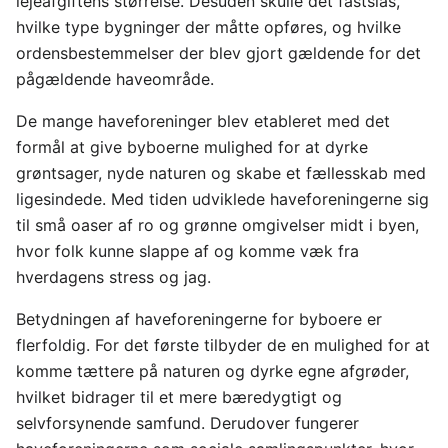
lejeafgiftens størrelse. Desuden skulle det fastslås,
hvilke type bygninger der måtte opføres, og hvilke
ordensbestemmelser der blev gjort gældende for det
pågældende haveområde.
De mange haveforeninger blev etableret med det
formål at give byboerne mulighed for at dyrke
grøntsager, nyde naturen og skabe et fællesskab med
ligesindede. Med tiden udviklede haveforeningerne sig
til små oaser af ro og grønne omgivelser midt i byen,
hvor folk kunne slappe af og komme væk fra
hverdagens stress og jag.
Betydningen af haveforeningerne for byboere er
flerfoldig. For det første tilbyder de en mulighed for at
komme tættere på naturen og dyrke egne afgrøder,
hvilket bidrager til et mere bæredygtigt og
selvforsynende samfund. Derudover fungerer