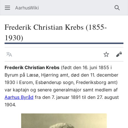
AarhusWiki
Søg
Frederik Christian Krebs (1855-
1930)
Sprog
Overvåg
Vis 
Frederik Christian Krebs
(født den 16. juni 1855 i
Byrum på Læsø, Hjørring amt, død den 11. december
1930 i Esrom, Esbønderup sogn, Frederiksborg amt)
var kaptajn og senere generalmajor samt medlem af
Aarhus Byråd
fra den 7. januar 1891 til den 27. august
1904.