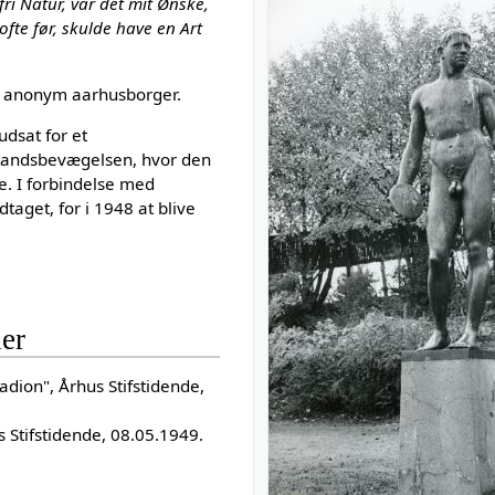
ri Natur, var det mit Ønske,
ofte før, skulde have en Art
n anonym aarhusborger.
udsat for et
tandsbevægelsen, hvor den
. I forbindelse med
taget, for i 1948 at blive
der
adion", Århus Stifstidende,
 Stifstidende, 08.05.1949.