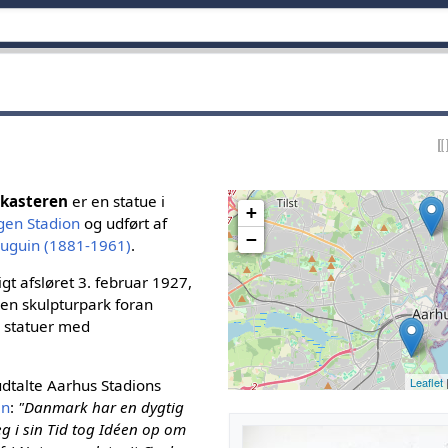
skasteren
er en statue i
+
gen Stadion
og udført af
−
uguin (1881-1961)
.
gt afsløret 3. februar 1927,
 en skulpturpark foran
 statuer med
Leaflet
udtalte Aarhus Stadions
en
:
"Danmark har en dygtig
g i sin Tid tog Idéen op om