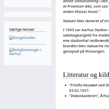
denne Statuesamling i den f
at Provinsen ikke, som saa 
anden Klasses Kunst."
Statuen blev doneret af e
Særlige temaer
I 1943 var Aarhus Stadion 
sabotageangreb fra mods
ene stadionhal nedbrændte
branden blev statuerne ned
genopsat på Riisvangen.
Litteratur og kil
"Frilufts-Musæet ved St
03.02.1927.
"Diskoskasteren", Århus