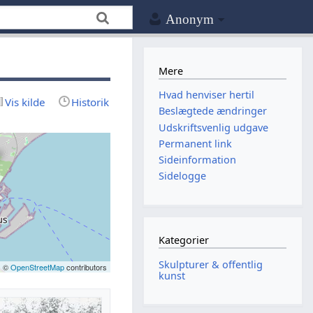
Anonym
Mere
Hvad henviser hertil
Vis kilde
Historik
Beslægtede ændringer
Udskriftsvenlig udgave
Permanent link
Sideinformation
Sidelogge
Kategorier
Skulpturer & offentlig
| ©
OpenStreetMap
contributors
kunst