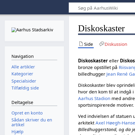
Diskoskaster
Side
Diskussion
Navigation
Diskoskaster
eller
Disko
Alle artikler
bronze opstillet på
Riisvan
billedhugger
Jean René Ga
Kategorier
Specialsider
Diskoskaster blev oprindeli
Tilfældig side
hvor den kom til at indgå i
Aarhus Stadion
med andre
Deltagelse
sportsinspirerede motiver.
Opret en konto
Ved indvielsen af statuen 
Sådan skriver du en
arkitekt
Axel Høegh-Hans
artikel
Billedhuggerstand, og da je
Hjælp