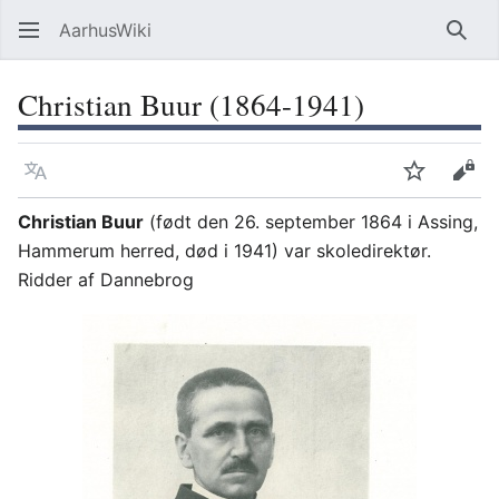
AarhusWiki
Søg
Christian Buur (1864-1941)
Sprog
Overvåg
Vis 
Christian Buur
(født den 26. september 1864 i Assing,
Hammerum herred, død i 1941) var skoledirektør.
Ridder af Dannebrog