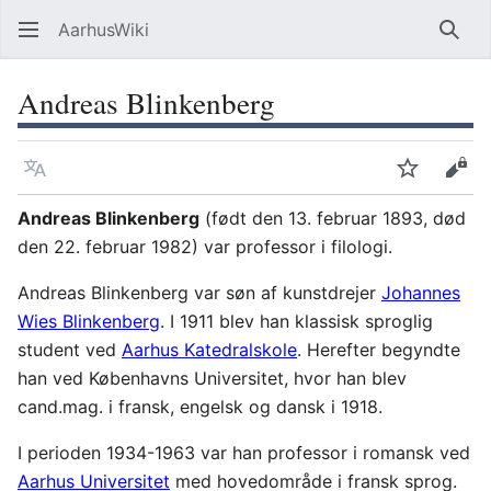
AarhusWiki
Søg
Andreas Blinkenberg
Sprog
Overvåg
Vis 
Andreas Blinkenberg
(født den 13. februar 1893, død
den 22. februar 1982) var professor i filologi.
Andreas Blinkenberg var søn af kunstdrejer
Johannes
Wies Blinkenberg
. I 1911 blev han klassisk sproglig
student ved
Aarhus Katedralskole
. Herefter begyndte
han ved Københavns Universitet, hvor han blev
cand.mag. i fransk, engelsk og dansk i 1918.
I perioden 1934-1963 var han professor i romansk ved
Aarhus Universitet
med hovedområde i fransk sprog.