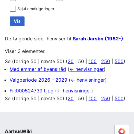
Skjul omdirigeringer
Vis
De følgende sider henviser til
Sarah Jarsbo (1982-)
:
Viser 3 elementer.
Se (
forrige 50
|
næste 50
) (
20
|
50
|
100
|
250
|
500
)
Medlemmer af byens råd
(
← henvisninger
)
Valgperiode 2026 - 2029
(
← henvisninger
)
Fil:000524739 l.jpg
(
← henvisninger
)
Se (
forrige 50
|
næste 50
) (
20
|
50
|
100
|
250
|
500
)
AarhusWiki