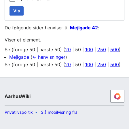
Vis
De følgende sider henviser til
Mejlgade 42
:
Viser et element.
Se (
forrige 50
|
næste 50
) (
20
|
50
|
100
|
250
|
500
)
Mejlgade
(
← henvisninger
)
Se (
forrige 50
|
næste 50
) (
20
|
50
|
100
|
250
|
500
)
AarhusWiki
Privatlivspolitik
Slå mobilvisning fra