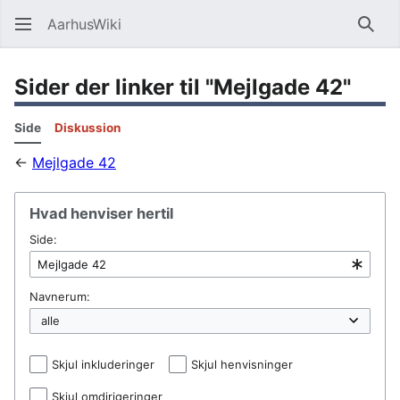
AarhusWiki
Søg
Sider der linker til "Mejlgade 42"
Side
Diskussion
←
Mejlgade 42
Hvad henviser hertil
Side:
Navnerum:
Skjul inkluderinger
Skjul henvisninger
Skjul omdirigeringer