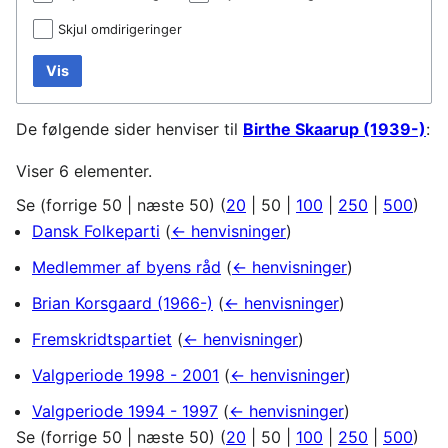
Skjul omdirigeringer
Vis
De følgende sider henviser til
Birthe Skaarup (1939-)
:
Viser 6 elementer.
Se (
forrige 50
|
næste 50
) (
20
|
50
|
100
|
250
|
500
)
Dansk Folkeparti
(
← henvisninger
)
Medlemmer af byens råd
(
← henvisninger
)
Brian Korsgaard (1966-)
(
← henvisninger
)
Fremskridtspartiet
(
← henvisninger
)
Valgperiode 1998 - 2001
(
← henvisninger
)
Valgperiode 1994 - 1997
(
← henvisninger
)
Se (
forrige 50
|
næste 50
) (
20
|
50
|
100
|
250
|
500
)