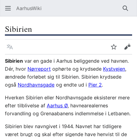
AarhusWiki
Søg
Sibirien
Sprog
Overvåg
Vis 
Sibirien
var en gade i Aarhus beliggende ved havnen.
Dér, hvor
Nørreport
ophørte og krydsede
Kystvejen
,
ændrede forløbet sig til Sibirien. Sibirien krydsede
også
Nordhavnsgade
og endte ud i
Pier 2
.
Hverken Sibirien eller Nordhavnsgade eksisterer mere
efter tilblivelse af
Aarhus Ø
, havnearealernes
forvandling og Grenaabanens indlemmelse i Letbanen.
Sibirien blev navngivet i 1944. Navnet har tidligere
været brugt og skal efter sigende have henvist til de