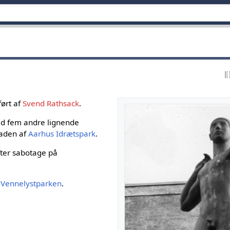
ført af
Svend Rathsack
.
d fem andre lignende
acaden af
Aarhus Idrætspark
.
fter sabotage på
i
Vennelystparken
.