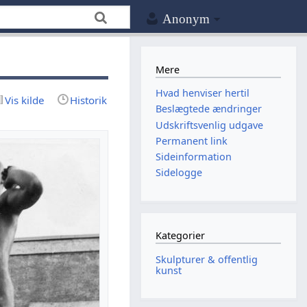
Anonym
Mere
Hvad henviser hertil
Vis kilde
Historik
Beslægtede ændringer
Udskriftsvenlig udgave
Permanent link
Sideinformation
Sidelogge
Kategorier
Skulpturer & offentlig
kunst